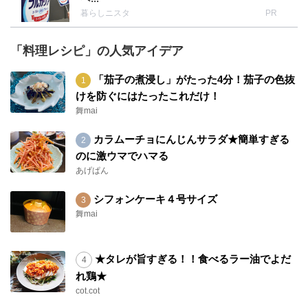
暮らしニスタ
PR
「料理レシピ」の人気アイデア
「茄子の煮浸し」がたった4分！茄子の色抜
けを防ぐにはたったこれだけ！
舞mai
カラムーチョにんじんサラダ★簡単すぎる
のに激ウマでハマる
あげぱん
シフォンケーキ４号サイズ
舞mai
★タレが旨すぎる！！食べるラー油でよだ
れ鶏★
cot.cot