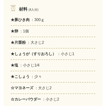
材料
(4人分)
★豚ひき肉
：300ｇ
★卵
：1個
★片栗粉
：大さじ2
★しょうが（すりおろし）
：小さじ1
★塩
：小さじ1/4
★こしょう
：少々
☆マヨネーズ
：大さじ2
☆カレーパウダー
：小さじ2