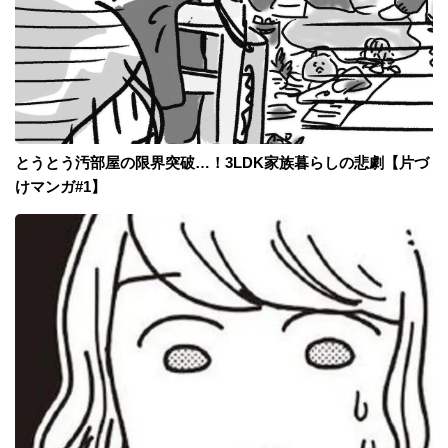
とうとう汚部屋の限界突破…！3LDK家族暮らしの悲劇【片づ
けマンガ#1】