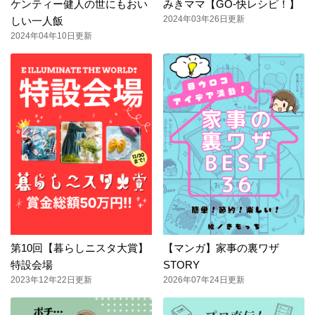
ケンティー健人の世にもおい
みきママ【GO-快レシピ！】
2024年03年26日更新
しい一人飯
2024年04年10日更新
第10回【暮らしニスタ大賞】
【マンガ】家事の裏ワザ
特設会場
STORY
2023年12年22日更新
2026年07年24日更新