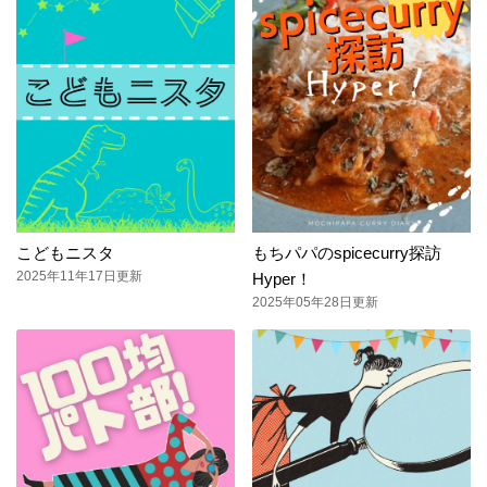
こどもニスタ
もちパパのspicecurry探訪
2025年11年17日更新
Hyper！
2025年05年28日更新