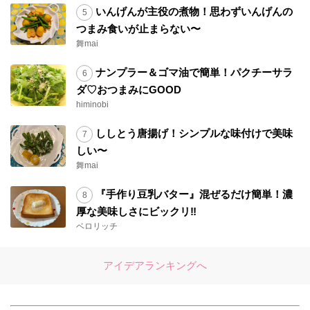
いんげんが主役の煮物！思わずいんげんの
つまみ食いが止まらない〜
舞mai
ナンプラー＆ゴマ油で簡単！パクチーサラ
ダ♡おつまみにGOOD
himinobi
ししとう唐揚げ！シンプルな味付けで美味
しい〜
舞mai
『手作り豆乳バター』混ぜるだけ簡単！濃
厚な美味しさにビックリ‼︎
ベロリッチ
アイデアランキングへ