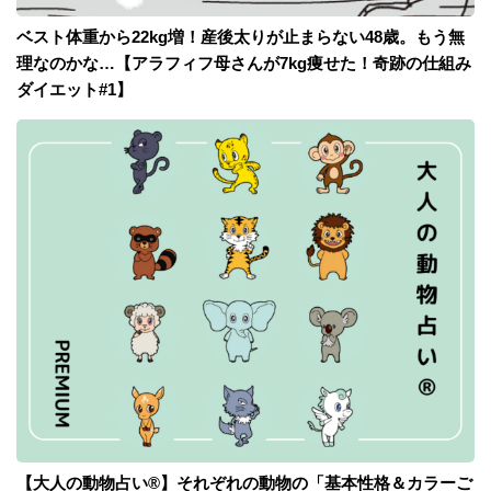
ベスト体重から22kg増！産後太りが止まらない48歳。もう無
理なのかな…【アラフィフ母さんが7kg痩せた！奇跡の仕組み
ダイエット#1】
【大人の動物占い®】それぞれの動物の「基本性格＆カラーご