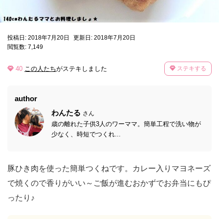
投稿日: 2018年7月20日
更新日: 2018年7月20日
閲覧数: 7,149
40
この人たち
がステキしました
ステキする
author
わんたる
さん
歳の離れた子供3人のワーママ。簡単工程で洗い物が
少なく、時短でつくれ...
豚ひき肉を使った簡単つくねです。カレー入りマヨネーズ
で焼くので香りがいい～ご飯が進むおかずでお弁当にもぴ
ったり♪