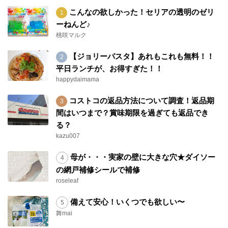
こんなの欲しかった！セリアの透明のゼリ
ーねんど♪
桃咲マルク
【ジョリーパスタ】あれもこれも無料！！
平日ランチが、お得すぎた！！
happydaimama
コストコの返品方法について調査！返品期
間はいつまで？賞味期限を過ぎても返品でき
る？
kazu007
母が・・・実家の壁に大きな穴★ダイソー
の網戸補修シールで補修
roseleaf
備えて安心！いくつでも欲しい〜
舞mai