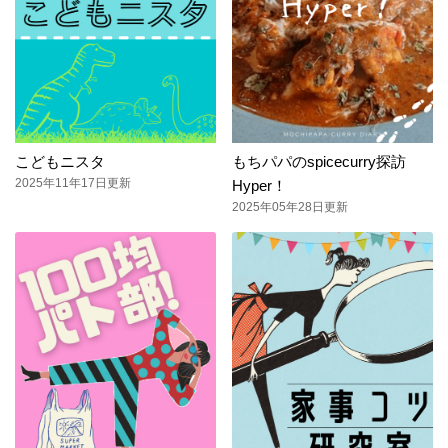
こどもニスタ
もちパパのspicecurry探訪
2025年11年17日更新
Hyper！
2025年05年28日更新