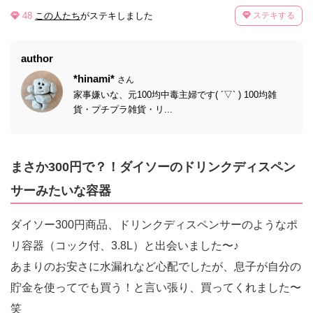
48
この人たち
がステキしました
ステキする
author
*hinami*
さん
家事嫌いな、元100均中毒主婦です( ´▽` ) 100均雑
貨・プチプラ雑貨・リ...
まさか300円で？！ダイソーのドリンクディスペン
サーみたいな容器
ダイソー300円商品、ドリンクディスペンサーのようなポ
リ容器（コック付、3.8L）と出会いました〜♪
あまりのお安さに水漏れなど心配でしたが、息子が自分の
貯金を使ってでも買う！と言い張り、買ってくれました〜
笑