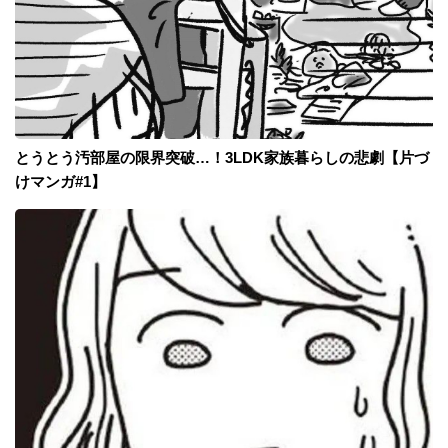
とうとう汚部屋の限界突破…！3LDK家族暮らしの悲劇【片づ
けマンガ#1】