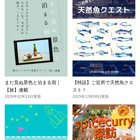
まだ見ぬ景色と泊まる宿｜
【特設】ご近所で天然魚クエ
【旅】連載
スト！
2026年02年13日更新
2025年12年08日更新