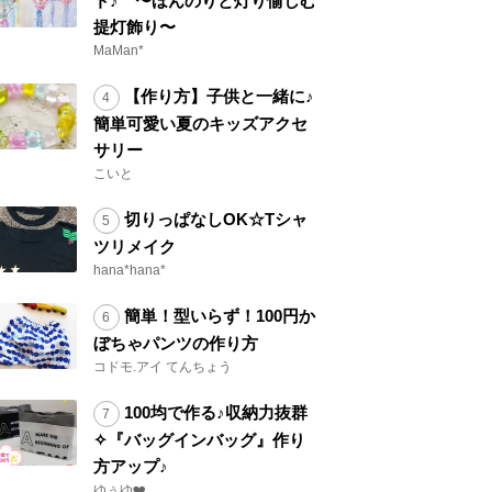
ト♪ 〜ほんのりと灯り愉しむ
提灯飾り〜
MaMan*
【作り方】子供と一緒に♪
簡単可愛い夏のキッズアクセ
サリー
こいと
切りっぱなしOK☆Tシャ
ツリメイク
hana*hana*
簡単！型いらず！100円か
ぼちゃパンツの作り方
コドモ.アイ てんちょう
100均で作る♪収納力抜群
✧『バッグインバッグ』作り
方アップ♪
ゆぅゆ❤️