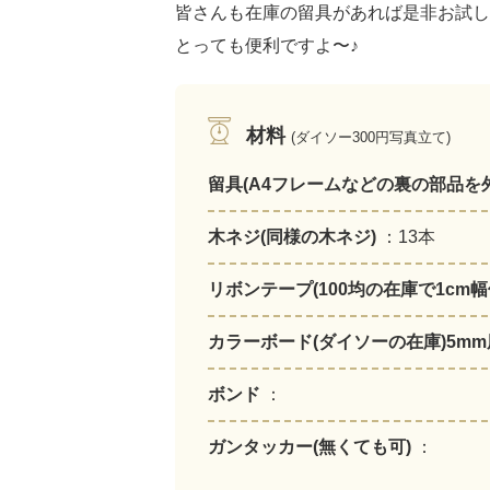
皆さんも在庫の留具があれば是非お試し
とっても便利ですよ〜♪
材料
(ダイソー300円写真立て)
留具(A4フレームなどの裏の部品を
木ネジ(同様の木ネジ)
：13本
リボンテープ(100均の在庫で1cm
カラーボード(ダイソーの在庫)5m
ボンド
：
ガンタッカー(無くても可)
：