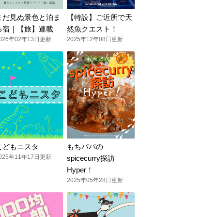
まだ見ぬ景色と泊ま
【特設】ご近所で天
る宿｜【旅】連載
然魚クエスト！
026年02年13日更新
2025年12年08日更新
こどもニスタ
もちパパの
025年11年17日更新
spicecurry探訪
Hyper！
2025年05年28日更新