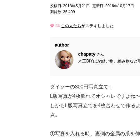
投稿日: 2018年5月21日
更新日: 2018年10月17日
閲覧数: 36,409
24
この人たち
がステキしました
author
chapaty
さん
木工DIYほか縫い物、編み物など
ダイソーの300円写真立て！
L版写真が4枚飾れてオシャレですよね〜
しかもL版写真立てを4枚合わせて作る
点。
①写真を入れる時、裏側の金属の爪を伸