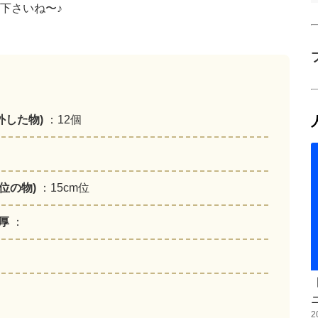
下さいね〜♪
外した物)
：12個
幅位の物)
：15cm位
m厚
：
2