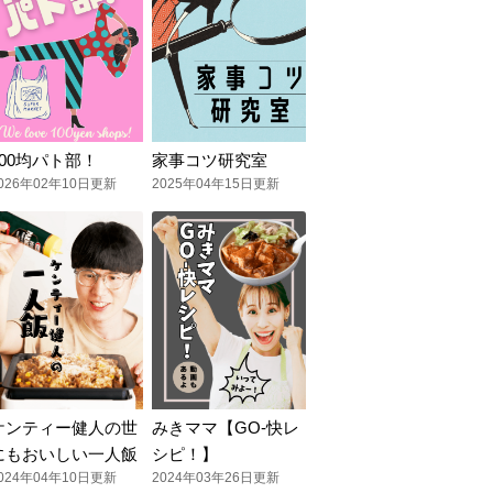
100均パト部！
家事コツ研究室
026年02年10日更新
2025年04年15日更新
ケンティー健人の世
みきママ【GO-快レ
にもおいしい一人飯
シピ！】
024年04年10日更新
2024年03年26日更新