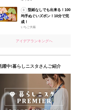
型紙なしでも出来る！100
均手ぬぐいズボン！10分で完
成！
いちご大福
アイデアランキングへ
活躍中!暮らしニスタさんご紹介