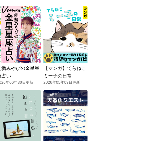
能勢みやびの金星星
【マンガ】てらねこ
座占い
ミー子の日常
026年06年30日更新
2026年05年09日更新