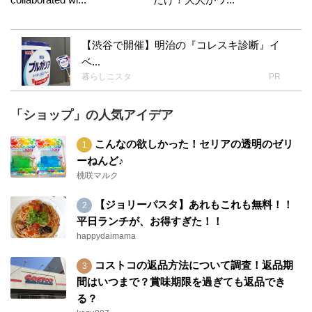
【渋谷で開催】明治の『コレスキ診断』イ
ベ...
暮らしニスタ
PR
「ショップ」の人気アイデア
こんなの欲しかった！セリアの透明のゼリ
ーねんど♪
桃咲マルク
【ジョリーパスタ】あれもこれも無料！！
平日ランチが、お得すぎた！！
happydaimama
コストコの返品方法について調査！返品期
間はいつまで？賞味期限を過ぎても返品でき
る？