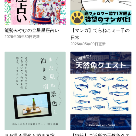
能勢みやびの金星星座占い
【マンガ】てらねこミー子の
2026年06年30日更新
日常
2026年05年09日更新
まだ見ぬ景色と泊まる宿｜
【特設】ご近所で天然魚クエ