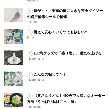
kazu007
母が・・・実家の壁に大きな穴★ダイソー
の網戸補修シールで補修
roseleaf
備えて安心！いくつでも欲しい〜
舞mai
100均グッズで「盛り塩」、運気を上げる
miyuremama
こんなの探してた！
miyuremama
【資さんうどん】490円で大満足なオーダー
方法「やっぱり私はこっち派」
mamayumi