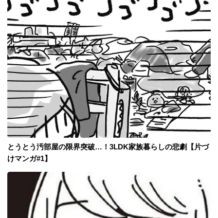
とうとう汚部屋の限界突破…！3LDK家族暮らしの悲劇【片づ
けマンガ#1】