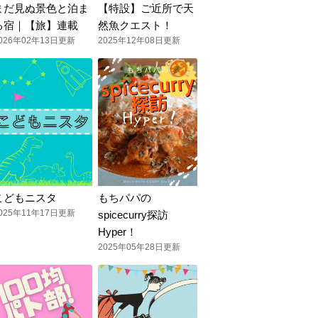
まだ見ぬ景色と泊ま
【特設】ご近所で天
る宿｜【旅】連載
然魚クエスト！
026年02年13日更新
2025年12年08日更新
こどもニスタ
もちパパの
025年11年17日更新
spicecurry探訪
Hyper！
2025年05年28日更新