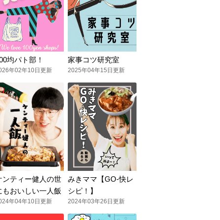
100均パト部！
家事コツ研究室
026年02年10日更新
2025年04年15日更新
ケンティー健人の世
みきママ【GO-快レ
にもおいしい一人飯
シピ！】
024年04年10日更新
2024年03年26日更新