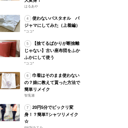
大変身！
はるあや
使わないバスタオル パ
ジャマにしてみた（上着編）
*ココ*
【捨てるばかりが断捨離
じゃない】古い座布団をふか
ふかにして使う
*ココ*
巾着はそのまま使わない
の？娘に教えて貰った方法で
簡単リメイク
智兎瀬
20円5分でビックリ変
身！？簡単Tシャツリメイク
☆
michiカエル