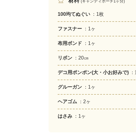
材料
(キャンディポーチ1ヶ分)
100均てぬぐい
：1枚
ファスナー
：1ヶ
布用ボンド
：1ヶ
リボン
：20㎝
デコ用ポンポン(大・小お好みで)
：
グルーガン
：1ヶ
ヘアゴム
：2ヶ
はさみ
：1ヶ