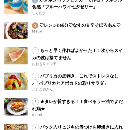
食感「ブルーハワイ七夕ゼリー」
しらたま
♡レンジde6分♡なすの甘辛そぼろあん♡
Mizuki
もっと早く作ればよかった！！次からスイ
カの皮は捨てません
おおもりメシ子
パプリカの皮剥き、これでストレスなし
♪「パプリカとアボカドの彩りサラダ」
ともこ姉さん
★タレが旨すぎる！！食べるラー油でよだ
れ鶏★
cot.cot
パック入りヒジキの煮つけを卵焼きに入れ