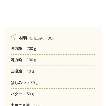
材料
(生地上がり 400g)
強力粉
：200ｇ
薄力粉
：100ｇ
三温糖
：40ｇ
はちみつ
：30ｇ
バター
：50ｇ
太白ごま油
：50ｇ