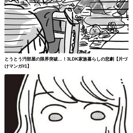
とうとう汚部屋の限界突破…！3LDK家族暮らしの悲劇【片づ
けマンガ#1】