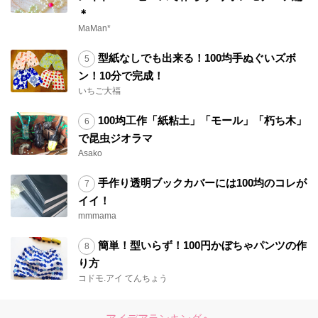
＊
MaMan*
型紙なしでも出来る！100均手ぬぐいズボ
ン！10分で完成！
いちご大福
100均工作「紙粘土」「モール」「朽ち木」
で昆虫ジオラマ
Asako
手作り透明ブックカバーには100均のコレが
イイ！
mmmama
簡単！型いらず！100円かぼちゃパンツの作
り方
コドモ.アイ てんちょう