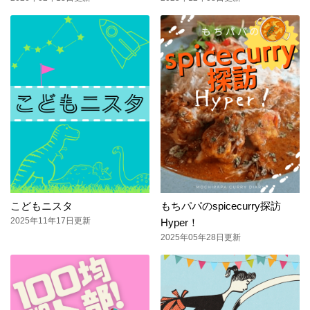
こどもニスタ
もちパパのspicecurry探訪
2025年11年17日更新
Hyper！
2025年05年28日更新