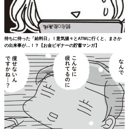
待ちに待った「給料日」！意気揚々とATMに行くと、まさか
の出来事が…！？【お金ビギナーの貯蓄マンガ】