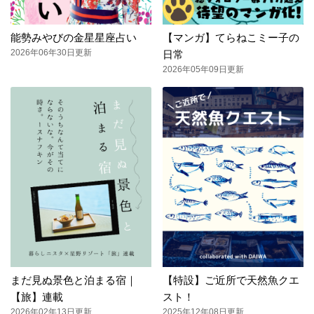
能勢みやびの金星星座占い
【マンガ】てらねこミー子の
2026年06年30日更新
日常
2026年05年09日更新
まだ見ぬ景色と泊まる宿｜
【特設】ご近所で天然魚クエ
【旅】連載
スト！
2026年02年13日更新
2025年12年08日更新