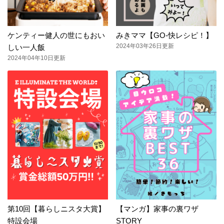
ケンティー健人の世にもおい
みきママ【GO-快レシピ！】
2024年03年26日更新
しい一人飯
2024年04年10日更新
第10回【暮らしニスタ大賞】
【マンガ】家事の裏ワザ
特設会場
STORY