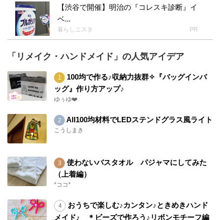
【渋谷で開催】明治の『コレスキ診断』イ
ベ...
暮らしニスタ
PR
「リメイク・ハンドメイド」の人気アイデア
100均で作る♪収納力抜群✧『バッグインバ
ッグ』作り方アップ♪
ゆぅゆ❤️
All100均材料でLEDステンドグラス風ライト
こうしまき
使わないバスタオル パジャマにしてみた
（上着編）
*ココ*
おうちで楽しむ♪カンタン♪ときめきハンド
メイド♪ ＊ビーズで作ろう♪リボンモチーフ編