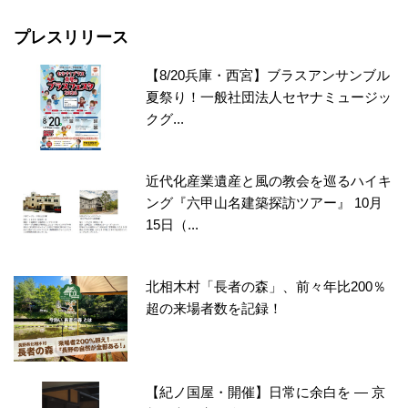
プレスリリース
【8/20兵庫・西宮】ブラスアンサンブル
夏祭り！一般社団法人セヤナミュージッ
クグ...
近代化産業遺産と風の教会を巡るハイキ
ング『六甲山名建築探訪ツアー』 10月
15日（...
北相木村「長者の森」、前々年比200％
超の来場者数を記録！
【紀ノ国屋・開催】日常に余白を ― 京