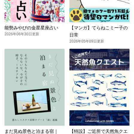
能勢みやびの金星星座占い
【マンガ】てらねこミー子の
2026年06年30日更新
日常
2026年05年09日更新
まだ見ぬ景色と泊まる宿｜
【特設】ご近所で天然魚クエ