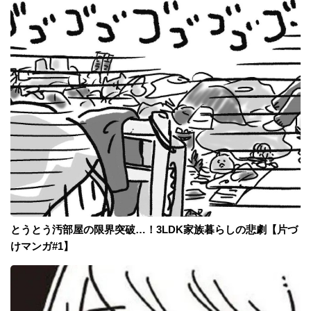
とうとう汚部屋の限界突破…！3LDK家族暮らしの悲劇【片づ
けマンガ#1】