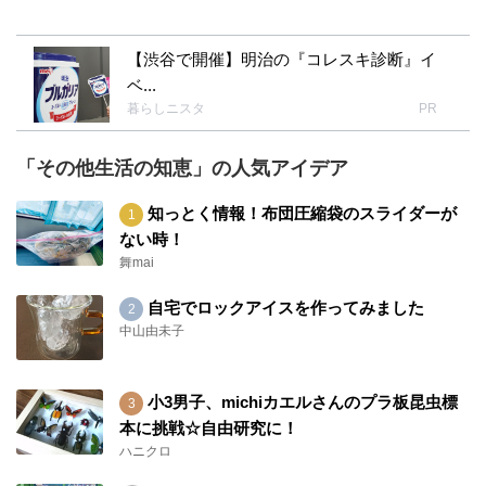
【渋谷で開催】明治の『コレスキ診断』イ
ベ...
暮らしニスタ
PR
「その他生活の知恵」の人気アイデア
知っとく情報！布団圧縮袋のスライダーが
ない時！
舞mai
自宅でロックアイスを作ってみました
中山由未子
小3男子、michiカエルさんのプラ板昆虫標
本に挑戦☆自由研究に！
ハニクロ