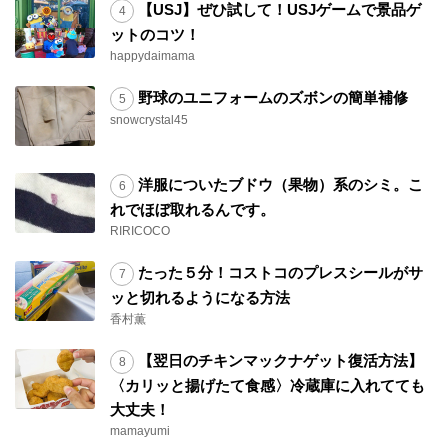
【USJ】ぜひ試して！USJゲームで景品ゲ
ットのコツ！
happydaimama
野球のユニフォームのズボンの簡単補修
snowcrystal45
洋服についたブドウ（果物）系のシミ。こ
れでほぼ取れるんです。
RIRICOCO
たった５分！コストコのプレスシールがサ
ッと切れるようになる方法
香村薫
【翌日のチキンマックナゲット復活方法】
〈カリッと揚げたて食感〉冷蔵庫に入れてても
大丈夫！
mamayumi