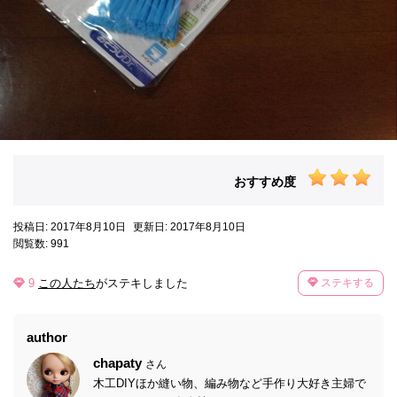
おすすめ度
投稿日: 2017年8月10日
更新日: 2017年8月10日
閲覧数: 991
9
この人たち
がステキしました
ステキする
author
chapaty
さん
木工DIYほか縫い物、編み物など手作り大好き主婦で