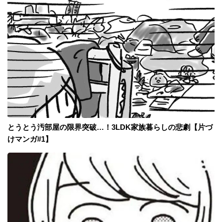
とうとう汚部屋の限界突破…！3LDK家族暮らしの悲劇【片づ
けマンガ#1】