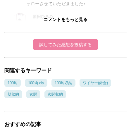
ォローさせていただきました♪
原田ひろみ
コメントをもっと見る
2017年06月25日 21:07:09
ココさん フォローありがとうございます。 チ
ラチラと見てくれてありがとうございます。 収
試してみた感想を投稿する
納方法は人それぞれ 自分が使いやすいが一番だ
と私も思ってます！ ココさんのアイデアはご自
身の価値観がはっきりされていたので思わず納
関連するキーワード
得「ステキ♡」をさせていただきました！ これ
からもよろしくお願いします！
100均
100均 diy
100均収納
ワイヤー(針金)
壁収納
玄関
玄関収納
おすすめの記事