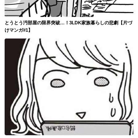
とうとう汚部屋の限界突破…！3LDK家族暮らしの悲劇【片づ
けマンガ#1】