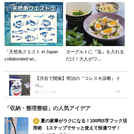
「天然魚クエスト in Japan
ヨーグルトに『塩』を入れる
collaborated wi...
だけ！大人がワ...
【渋谷で開催】明治の『コレスキ診断』イ
ベ...
暮らしニスタ
PR
「収納・整理整頓」の人気アイデア
夏の家事がラクになる！100均S字フック活
用術 1ステップでサッと使えて快適ワザ！