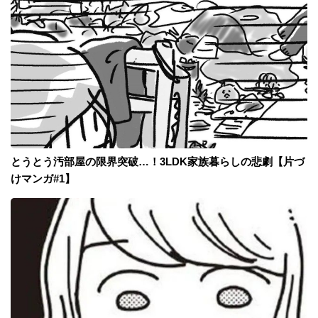
とうとう汚部屋の限界突破…！3LDK家族暮らしの悲劇【片づ
けマンガ#1】