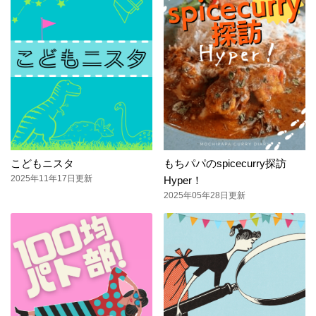
こどもニスタ
もちパパのspicecurry探訪
2025年11年17日更新
Hyper！
2025年05年28日更新