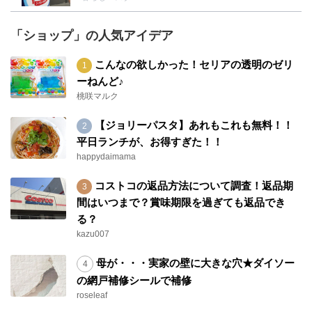
「ショップ」の人気アイデア
こんなの欲しかった！セリアの透明のゼリ
ーねんど♪
桃咲マルク
【ジョリーパスタ】あれもこれも無料！！
平日ランチが、お得すぎた！！
happydaimama
コストコの返品方法について調査！返品期
間はいつまで？賞味期限を過ぎても返品でき
る？
kazu007
母が・・・実家の壁に大きな穴★ダイソー
の網戸補修シールで補修
roseleaf