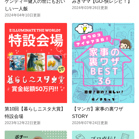
ケンティー健人の世にもおい
みきママ【GO-快レシピ！】
2024年03年26日更新
しい一人飯
2024年04年10日更新
第10回【暮らしニスタ大賞】
【マンガ】家事の裏ワザ
特設会場
STORY
2023年12年22日更新
2026年07年24日更新