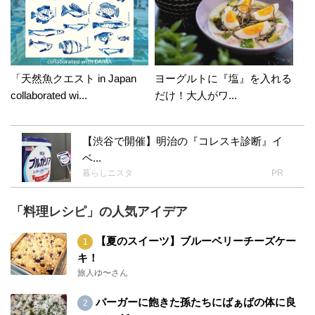
「天然魚クエスト in Japan
ヨーグルトに『塩』を入れる
collaborated wi...
だけ！大人がワ...
【渋谷で開催】明治の『コレスキ診断』イ
ベ...
暮らしニスタ
PR
「料理レシピ」の人気アイデア
【夏のスイーツ】ブルーベリーチーズケー
キ！
旅人ゆ〜さん
バーガーに飽きた孫たちにばぁばの体に良