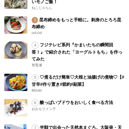
いモノご飯！
ねこじゃらし
昆布締めをもっと手軽に。刺身のとろろ昆
布締め
cot.cot
フジテレビ系列『かまいたちの瞬間回
答！』で紹介された「ヨーグルトもち」を作っ
てみた
智兎瀬
♡煮るだけ簡単♡大根と油揚げの煮物♡【#
甘辛#作り置き#節約#副菜】
Mizuki
酸っぱいブドウをおいしく食べる方法
おおもりメシ子
半額で出会った天然本まぐろ。大阪発・天