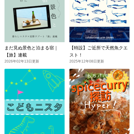
まだ見ぬ景色と泊まる宿｜
【特設】ご近所で天然魚クエ
【旅】連載
スト！
2026年02年13日更新
2025年12年08日更新