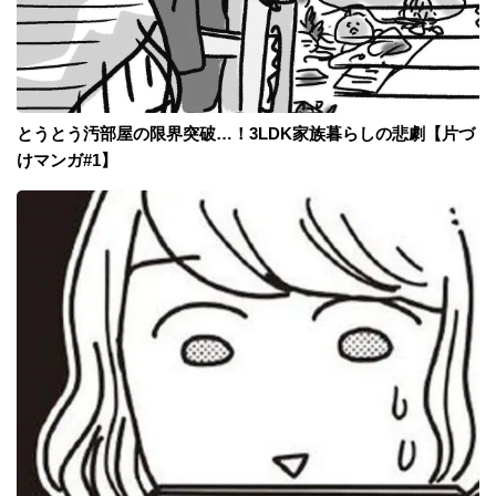
とうとう汚部屋の限界突破…！3LDK家族暮らしの悲劇【片づ
けマンガ#1】