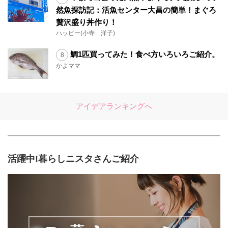
然魚探訪記：活魚センター大昌の簡単！まぐろ
贅沢盛り丼作り！
ハッピー(小寺 洋子)
鯛1匹買ってみた！食べ方いろいろご紹介。
かよママ
アイデアランキングへ
活躍中!暮らしニスタさんご紹介