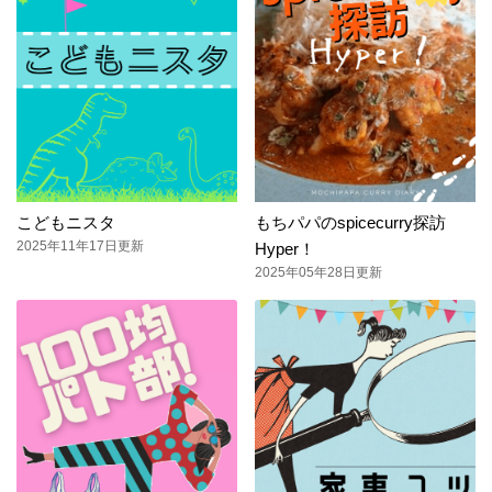
こどもニスタ
もちパパのspicecurry探訪
2025年11年17日更新
Hyper！
2025年05年28日更新