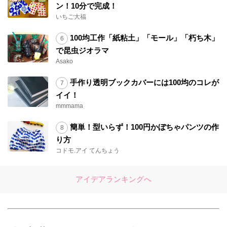
ン！10分で完成！
いちご大福
100均工作「紙粘土」「モール」「朽ち木」
で昆虫ジオラマ
Asako
手作り透明ブックカバーには100均のコレが
イイ！
mmmama
簡単！型いらず！100円かぼちゃパンツの作
り方
コドモ.アイ てんちょう
アイデアランキングへ