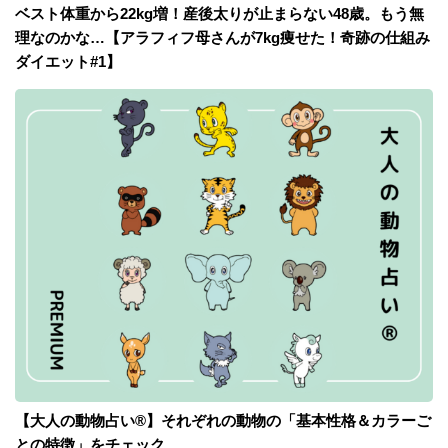
ベスト体重から22kg増！産後太りが止まらない48歳。もう無
理なのかな…【アラフィフ母さんが7kg痩せた！奇跡の仕組み
ダイエット#1】
【大人の動物占い®】それぞれの動物の「基本性格＆カラーご
との特徴」をチェック