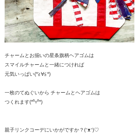
チャームとお揃いの星条旗柄ヘアゴムは
スマイルチャームと一緒につければ
元気いっぱい(*≧∀≦*)
一枚のてぬぐいから チャームとヘアゴムは
つくれます(*⁰▿⁰*)
親子リンクコーデにいかがですか？(ᵔᴥᵔ)♡