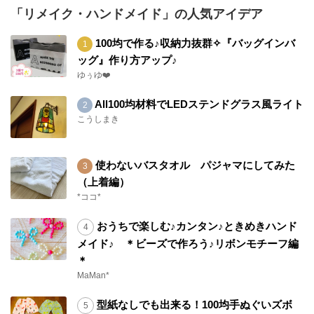
「リメイク・ハンドメイド」の人気アイデア
100均で作る♪収納力抜群✧『バッグインバ
ッグ』作り方アップ♪
ゆぅゆ❤️
All100均材料でLEDステンドグラス風ライト
こうしまき
使わないバスタオル パジャマにしてみた
（上着編）
*ココ*
おうちで楽しむ♪カンタン♪ときめきハンド
メイド♪ ＊ビーズで作ろう♪リボンモチーフ編
＊
MaMan*
型紙なしでも出来る！100均手ぬぐいズボ