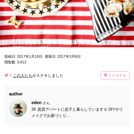
投稿日: 2017年1月10日
更新日: 2017年3月6日
閲覧数: 3,413
8
この人たち
がステキしました
ステキする
author
eden
さん
2K 賃貸アパートに息子と暮らしています☺︎ DIYやリ
メイクでお家づくり...