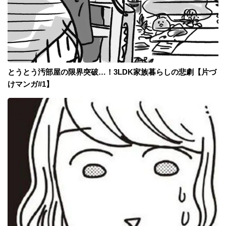
とうとう汚部屋の限界突破…！3LDK家族暮らしの悲劇【片づ
けマンガ#1】