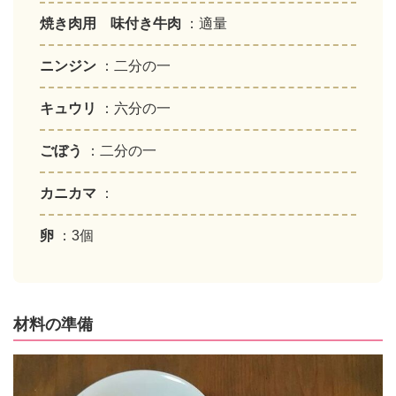
焼き肉用 味付き牛肉
：適量
ニンジン
：二分の一
キュウリ
：六分の一
ごぼう
：二分の一
カニカマ
：
卵
：3個
材料の準備