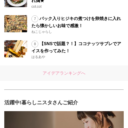
れ鶏★
cot.cot
パック入りヒジキの煮つけを卵焼きに入れ
たら懐かしいお味で感激！
ねこじゃらし
【SNSで話題？！】ココナッツサブレでア
イスを作ってみた！
はるあや
アイデアランキングへ
活躍中!暮らしニスタさんご紹介