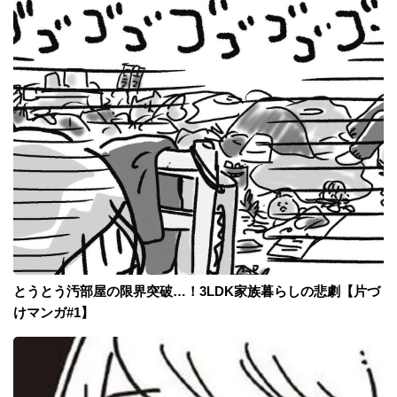
とうとう汚部屋の限界突破…！3LDK家族暮らしの悲劇【片づ
けマンガ#1】