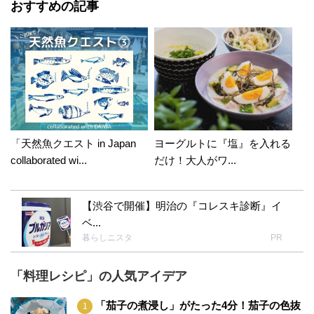
おすすめの記事
「天然魚クエスト in Japan
ヨーグルトに『塩』を入れる
collaborated wi...
だけ！大人がワ...
【渋谷で開催】明治の『コレスキ診断』イ
ベ...
暮らしニスタ
PR
「料理レシピ」の人気アイデア
「茄子の煮浸し」がたった4分！茄子の色抜