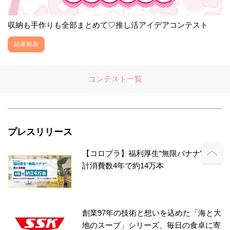
収納も手作りも全部まとめて♡推し活アイデアコンテスト
結果発表
コンテスト一覧
プレスリリース
【コロプラ】福利厚生“無限バナナ”、累
計消費数4年で約14万本
創業97年の技術と想いを込めた「海と大
地のスープ」シリーズ、毎日の食卓に寄