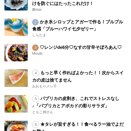
けを防ぐにはたったこれだけ！
舞mai
かき氷シロップとアガーで作る！プルプル
食感「ブルーハワイ七夕ゼリー」
しらたま
♡レンジde6分♡なすの甘辛そぼろあん♡
Mizuki
もっと早く作ればよかった！！次からスイ
カの皮は捨てません
おおもりメシ子
パプリカの皮剥き、これでストレスなし
♪「パプリカとアボカドの彩りサラダ」
ともこ姉さん
★タレが旨すぎる！！食べるラー油でよだ