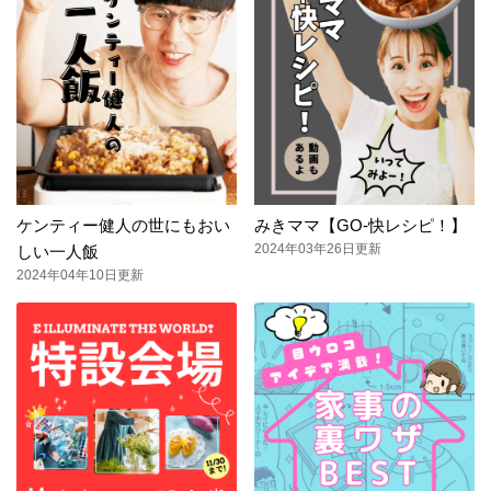
ケンティー健人の世にもおい
みきママ【GO-快レシピ！】
2024年03年26日更新
しい一人飯
2024年04年10日更新