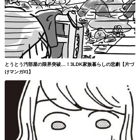
とうとう汚部屋の限界突破…！3LDK家族暮らしの悲劇【片づ
けマンガ#1】