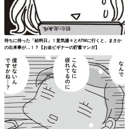
待ちに待った「給料日」！意気揚々とATMに行くと、まさか
の出来事が…！？【お金ビギナーの貯蓄マンガ】