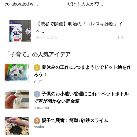
collaborated wi...
だけ！大人がワ...
【渋谷で開催】明治の『コレスキ診断』イ
ベ...
暮らしニスタ
PR
「子育て」の人気アイデア
夏休みの工作に♪つまようじでドット絵を作
ろう！
yuge
子供のお小遣い管理にこれ！ペットボトル
で蓋が開かない貯金箱
emicomb
親子で興奮！簡単♪砂鉄スライム
Asako