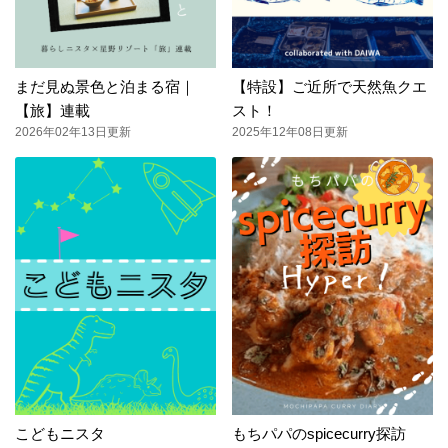
まだ見ぬ景色と泊まる宿｜
【特設】ご近所で天然魚クエ
【旅】連載
スト！
2026年02年13日更新
2025年12年08日更新
こどもニスタ
もちパパのspicecurry探訪