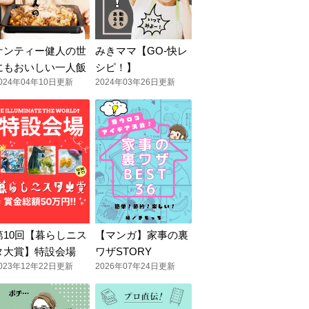
ケンティー健人の世
みきママ【GO-快レ
にもおいしい一人飯
シピ！】
024年04年10日更新
2024年03年26日更新
第10回【暮らしニス
【マンガ】家事の裏
タ大賞】特設会場
ワザSTORY
023年12年22日更新
2026年07年24日更新