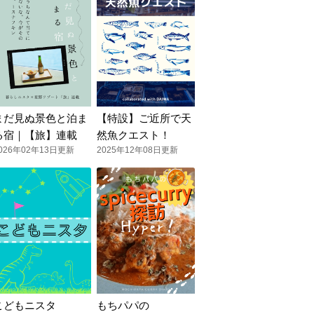
まだ見ぬ景色と泊ま
【特設】ご近所で天
る宿｜【旅】連載
然魚クエスト！
026年02年13日更新
2025年12年08日更新
こどもニスタ
もちパパの