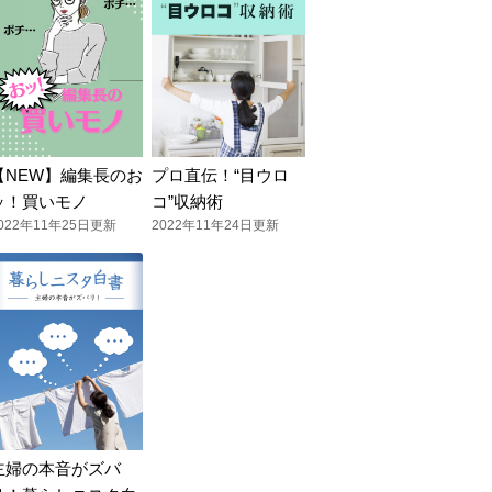
【NEW】編集長のお
プロ直伝！“目ウロ
ッ！買いモノ
コ”収納術
022年11年25日更新
2022年11年24日更新
主婦の本音がズバ