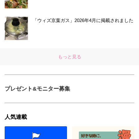
う‼︎地域行事を大切に子供達に伝えていくって
素敵ですね♡お子さん達、楽しまれたことでし
ょうね〜。 蜘蛛の巣、ぜひ来年に〜。ワイヤー
「ウィズ京葉ガス」2026年4月に掲載されました
アート、奥が深いですよね〜。いつもニスタさ
ん達のワイヤーアートを拝見して感動してます
♡ aiaiさんからの嬉しいコメントで、テンショ
ンUP！ワクワクの1日を過ごせそうです（笑）
aiaiさんも素敵な1日を♡
もっと見る
rakuraku
2016年9月13日 20:30
プレゼント&モニター募集
こんにちは 蜘蛛の巣かわいいですね ワイヤ-があ
るので挑戦してみます 毛糸がいいですね
おおじり(小野田亜由美)
人気連載
2016年09月13日 22:19:52
rakurakuさん、こんばんは〜♪( ´▽｀) 嬉しいコ
メントありがとうございます。これまた、なん