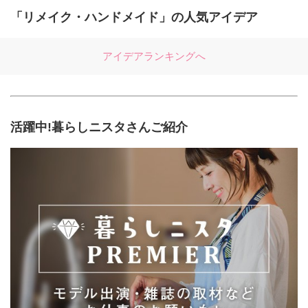
ウィンパーティーは、子供達の数だけで10人く
「リメイク・ハンドメイド」の人気アイデア
らいいて、最近、ママ達で色々な小道具をコツ
コツと作っています。作りながら、子供達の反
アイデアランキングへ
応を想像したりして…、ママ達の方がハロウィ
ン楽しみにしてるかも（笑） 蜘蛛の巣、ホント
に簡単に出来ちゃうので、良かったら作ってみ
て下さいね☆彡 いつも気にかけて下さって、あ
活躍中!暮らしニスタさんご紹介
りがとうございます♡楽しいお休みをお過ごし
くださいね(*☻-☻*)
aiai*hanko
2016年9月16日 7:01
おおじりさん、おはようございます♡(*^o^*)朝か
らすみません〜(^^;; こちらのクモの巣カッコ可愛
い〜〜（≧∇≦）♡しかもワイヤーと毛糸でできる
んですね♪ 実は昨日うちでは、お月見泥棒というハ
ロウィンみたいな地元行事の日で。お菓子を家の
前に出して子供達がこっそり？取りに行くという