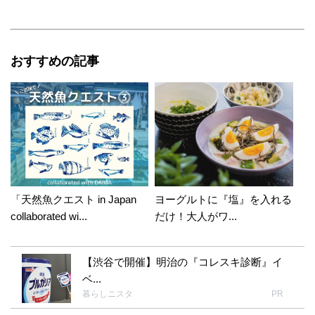
した(笑)）
おおじり(小野田亜由美)
2016年09月17日 03:51:42
おすすめの記事
ひこまるさん、おはようございます〜(*^_^*) 先
ずは、（大阪在住 ひこまるさん）でよかった〜
（涙）☆*:.｡. o(≧▽≦)o .｡.:*☆ ホント、関東のニ
スタさん達のように、気軽に会える機会があれ
ば良いなと思います。（暮らしニスタの皆様と
のご縁は、私にとって特別で大切なものとなっ
てきてます(*☻-☻*)） 新しいお住いのカーテ
ン、カフェカーテンくらいのサイズならお作り
「天然魚クエスト in Japan
ヨーグルトに『塩』を入れる
しますよ♪( ´▽｀)いつでもお声掛けくださいま
collaborated wi...
だけ！大人がワ...
せ（笑） 新しいお住いでの楽しい空間作り、ひ
こまるさんワールドな作品の投稿を楽しみにし
【渋谷で開催】明治の『コレスキ診断』イ
ていますね(^_^) それから、蜘蛛の巣、わかって
ベ...
いただけて良かったぁ。一安心です（笑）虹の
暮らしニスタ
PR
ようにしても可愛いでしょうね〜〜♡スパイダ
ーマンも可愛く見えちゃいますね(*☻-☻*) ハロ