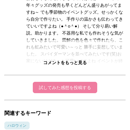
年々グッズの発売も早くどんどん盛りあがってま
すね～ でも季節物のイベントグッズ。せっかくな
ら自分で作りたい。 手作りの温かさも伝わってき
ていいですよね（●＾o＾●） そして分り易い解
説。助かります。 不器用な私でも作れそうな気が
していきました。 図解の色を色々で作れたら、こ
れも虹みたいで可愛い～っと 勝手に妄想していま
した。 スパイダーマンを並べてみたいです(笑)お
家にないけどきっと可愛いですよね イベントが終
コメントをもっと見る
わっても又違った使い方も出来ちゃうかもっと思
うと どんどん盛り上がってきますね～☆ お子さん
の喜ばれる顔が目に浮かぶ様です。 おおじりさん
試してみた感想を投稿する
らしく、お子さんをたくさん愛していらっしゃる
投稿で この作る工程が楽しいのも伝わってきて、
一生懸命さと仕上がりの素晴らしさにテンション
上がりました♪ まだハロウィンまで時間ありますし
関連するキーワード
ね 私も是非チャレンジしていみたと思います。 あ
りがとうございました～♪ （大阪在住 ひこまるで
ハロウィン