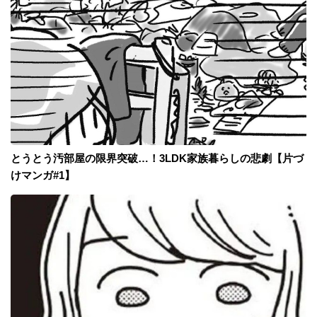
とうとう汚部屋の限界突破…！3LDK家族暮らしの悲劇【片づ
けマンガ#1】