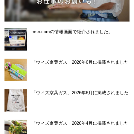
(*^^*)で、我が家もお菓子を置く台とか飾りをちょ
こっとしたのですが、こちらのおおじりさんのク
モの巣も作って、一緒に飾りたかったなぁ〜っ
て、つい思ってました(o^^o)来年は作っちゃおうか
msn.comの情報画面で紹介されました。
な！作ってみたくてウズウズ（笑） ワイヤーデコ
って、いろいろアイデア次第で無限大だなぁと思
って楽しくなりました(*^^*) それと、下にちらっと
映ったオバケちゃんもホンワカ可愛らしくて癒さ
「ウィズ京葉ガス」2026年6月に掲載されました
れます( ´ ▽ ` )ﾉ またお邪魔しますね！今日も楽し
い素敵な秋の一日を過ごしてくださいね〜♪
おおじり(小野田亜由美)
2016年09月16日 09:19:59
「ウィズ京葉ガス」2026年6月に掲載されました
aiaiさん、おはようございます( ´ ▽ ` )ﾉ コメン
トありがとうございます♡ 昨日はお月見でした
ね〜。お団子作ろーって思っていたのに、慌た
だしく1日が過ぎてしまい、作れずじまいで終
「ウィズ京葉ガス」2026年4月に掲載されました
わっちまいました(｡-_-｡)お月見泥棒！楽しそ