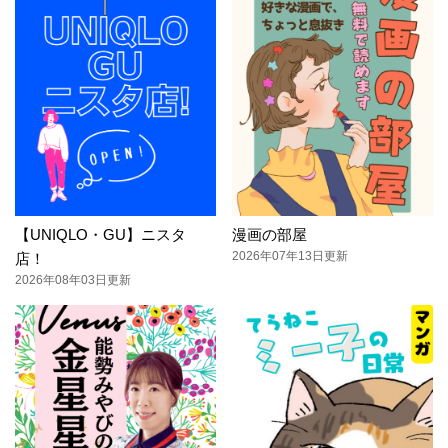
となく作って出来上がったもので、お褒めのお
言葉を頂く程では…お恥ずかしい限りです…
σ(^_^;) 蜘蛛の巣、rakurakuさんの手にかかれ
ば、すごい芸術的な作品が出来ると思います！
ぜひぜひ作って下さいね。
【UNIQLO・GU】ニスタ
漫画の部屋
2026年07年13日更新
店！
2026年08年03日更新