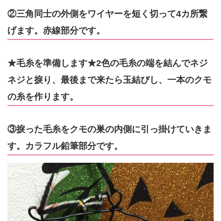
②三角同士の外側をワイヤーを短く切って4カ所繋
げます。赤線部分です。
★毛糸を準備します★2色の毛糸の端を結んでネジ
ネジと捩り、最後まで来たら玉結びし、一本のクモ
の糸を作ります。
③捩った毛糸をクモの巣の内側に引っ掛けていきま
す。カラフル鉛筆部分です。