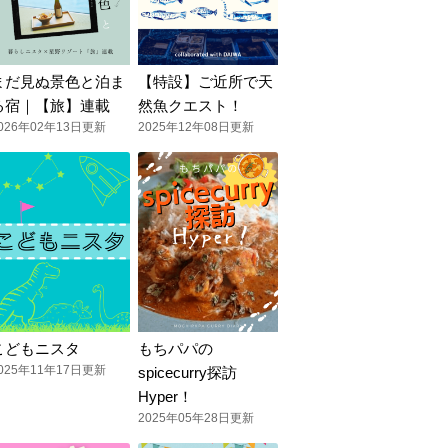
まだ見ぬ景色と泊ま
【特設】ご近所で天
る宿｜【旅】連載
然魚クエスト！
026年02年13日更新
2025年12年08日更新
こどもニスタ
もちパパの
025年11年17日更新
spicecurry探訪
Hyper！
2025年05年28日更新