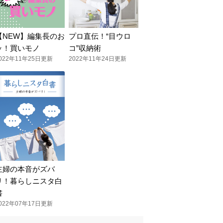
【NEW】編集長のお
プロ直伝！“目ウロ
ッ！買いモノ
コ”収納術
022年11年25日更新
2022年11年24日更新
主婦の本音がズバ
リ！暮らしニスタ白
書
022年07年17日更新