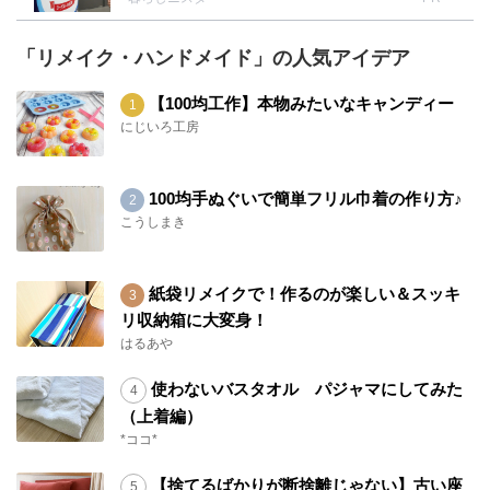
「リメイク・ハンドメイド」の人気アイデア
【100均工作】本物みたいなキャンディー
にじいろ工房
100均手ぬぐいで簡単フリル巾着の作り方♪
こうしまき
紙袋リメイクで！作るのが楽しい＆スッキ
リ収納箱に大変身！
はるあや
使わないバスタオル パジャマにしてみた
（上着編）
*ココ*
【捨てるばかりが断捨離じゃない】古い座