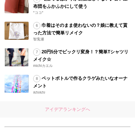
布団をふかふかにして使う
*ココ*
巾着はそのまま使わないの？娘に教えて貰
った方法で簡単リメイク
智兎瀬
20円5分でビックリ変身！？簡単Tシャツリ
メイク☆
michiカエル
ペットボトルで作るクラゲみたいなオーナ
メント
azuazu
アイデアランキングへ