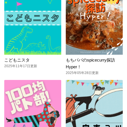
こどもニスタ
もちパパのspicecurry探訪
2025年11年17日更新
Hyper！
2025年05年28日更新