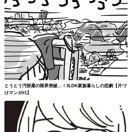
とうとう汚部屋の限界突破…！3LDK家族暮らしの悲劇【片づ
けマンガ#1】