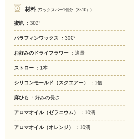
材料
(ワックスバー1個分（8×10）)
蜜蝋
：30㌘
パラフィンワックス
：30㌘
お好みのドライフラワー
：適量
ストロー
：1本
シリコンモールド（スクエアー）
：1個
麻ひも
：好みの長さ
アロマオイル（ゼラニウム）
：10滴
アロマオイル（オレンジ）
：10滴