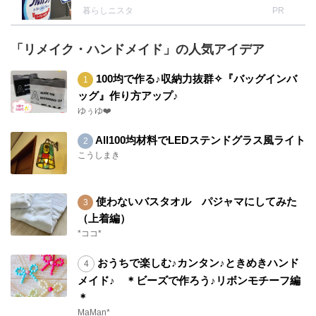
暮らしニスタ
PR
「リメイク・ハンドメイド」の人気アイデア
100均で作る♪収納力抜群✧『バッグインバ
ッグ』作り方アップ♪
ゆぅゆ❤️
All100均材料でLEDステンドグラス風ライト
こうしまき
使わないバスタオル パジャマにしてみた
（上着編）
*ココ*
おうちで楽しむ♪カンタン♪ときめきハンド
メイド♪ ＊ビーズで作ろう♪リボンモチーフ編
＊
MaMan*