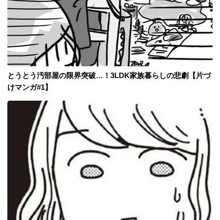
とうとう汚部屋の限界突破…！3LDK家族暮らしの悲劇【片づ
けマンガ#1】