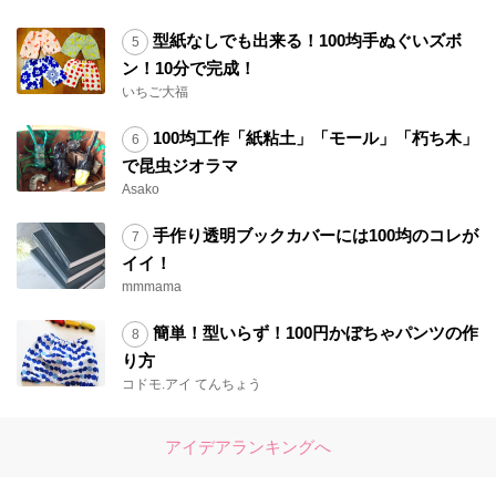
型紙なしでも出来る！100均手ぬぐいズボ
ン！10分で完成！
いちご大福
100均工作「紙粘土」「モール」「朽ち木」
で昆虫ジオラマ
Asako
手作り透明ブックカバーには100均のコレが
イイ！
mmmama
簡単！型いらず！100円かぼちゃパンツの作
り方
コドモ.アイ てんちょう
アイデアランキングへ