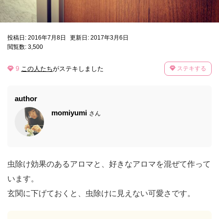
投稿日: 2016年7月8日
更新日: 2017年3月6日
閲覧数: 3,500
9
この人たち
がステキしました
ステキする
author
momiyumi
さん
虫除け効果のあるアロマと、好きなアロマを混ぜて作って
います。
玄関に下げておくと、虫除けに見えない可愛さです。