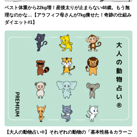
ベスト体重から22kg増！産後太りが止まらない48歳。もう無
理なのかな…【アラフィフ母さんが7kg痩せた！奇跡の仕組み
ダイエット#1】
【大人の動物占い®】それぞれの動物の「基本性格＆カラーご