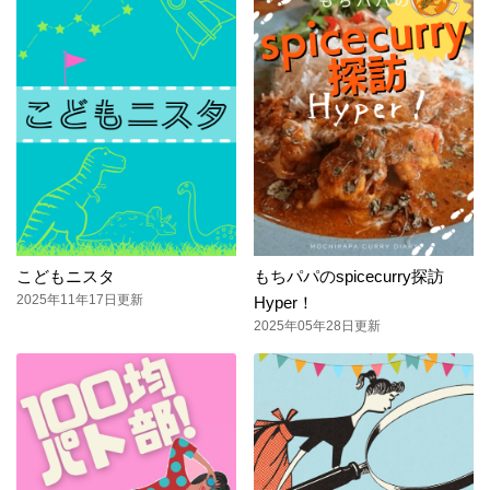
こどもニスタ
もちパパのspicecurry探訪
2025年11年17日更新
Hyper！
2025年05年28日更新