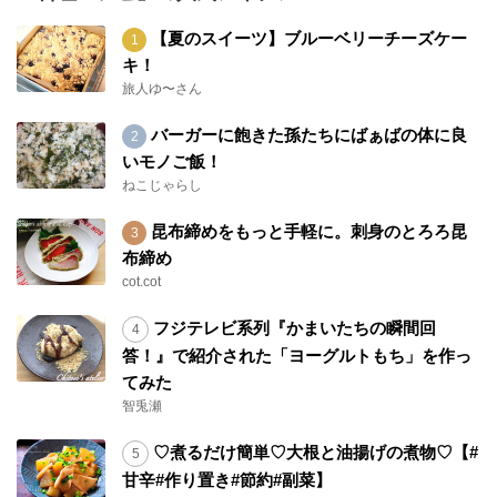
【夏のスイーツ】ブルーベリーチーズケー
キ！
旅人ゆ〜さん
バーガーに飽きた孫たちにばぁばの体に良
いモノご飯！
ねこじゃらし
昆布締めをもっと手軽に。刺身のとろろ昆
布締め
cot.cot
フジテレビ系列『かまいたちの瞬間回
答！』で紹介された「ヨーグルトもち」を作っ
てみた
智兎瀬
♡煮るだけ簡単♡大根と油揚げの煮物♡【#
甘辛#作り置き#節約#副菜】