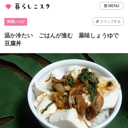
MENU
クリップする
料理レシピ
温か冷たい ごはんが進む 薬味しょうゆで
豆腐丼