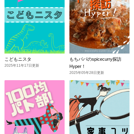
こどもニスタ
もちパパのspicecurry探訪
2025年11年17日更新
Hyper！
2025年05年28日更新