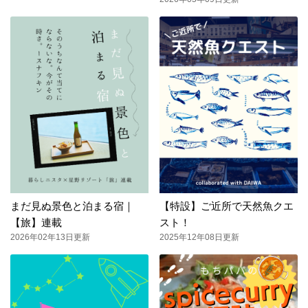
まだ見ぬ景色と泊まる宿｜
【特設】ご近所で天然魚クエ
【旅】連載
スト！
2026年02年13日更新
2025年12年08日更新