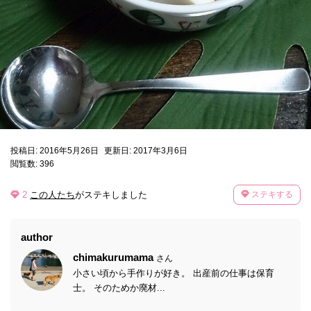
投稿日: 2016年5月26日
更新日: 2017年3月6日
閲覧数: 396
2
この人たち
がステキしました
ステキする
author
chimakurumama
さん
小さい頃から手作りが好き。 出産前の仕事は保育
士。 そのためか廃材...