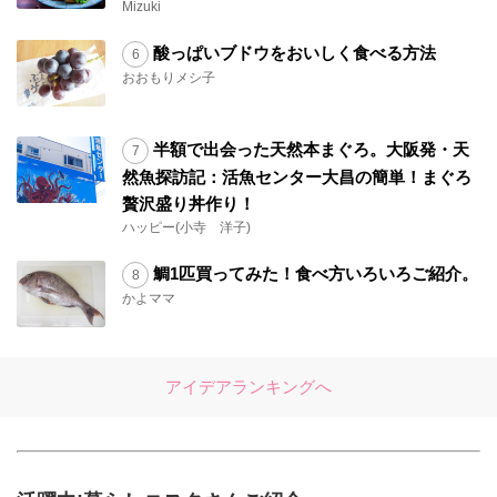
Mizuki
酸っぱいブドウをおいしく食べる方法
おおもりメシ子
半額で出会った天然本まぐろ。大阪発・天
然魚探訪記：活魚センター大昌の簡単！まぐろ
贅沢盛り丼作り！
ハッピー(小寺 洋子)
鯛1匹買ってみた！食べ方いろいろご紹介。
かよママ
アイデアランキングへ