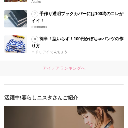
Asako
手作り透明ブックカバーには100均のコレが
イイ！
mmmama
簡単！型いらず！100円かぼちゃパンツの作
り方
コドモ.アイ てんちょう
アイデアランキングへ
活躍中!暮らしニスタさんご紹介