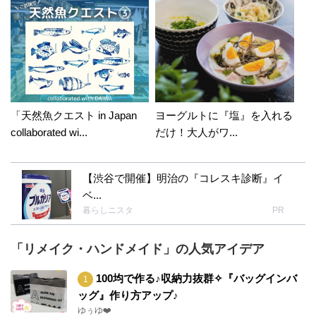
「天然魚クエスト in Japan
ヨーグルトに『塩』を入れる
collaborated wi...
だけ！大人がワ...
【渋谷で開催】明治の『コレスキ診断』イ
ベ...
暮らしニスタ
PR
「リメイク・ハンドメイド」の人気アイデア
100均で作る♪収納力抜群✧『バッグインバ
ッグ』作り方アップ♪
ゆぅゆ❤️