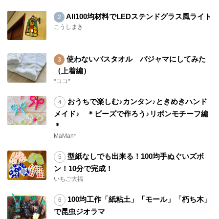
All100均材料でLEDステンドグラス風ライト
こうしまき
使わないバスタオル パジャマにしてみた
（上着編）
*ココ*
おうちで楽しむ♪カンタン♪ときめきハンド
メイド♪ ＊ビーズで作ろう♪リボンモチーフ編
＊
MaMan*
型紙なしでも出来る！100均手ぬぐいズボ
ン！10分で完成！
いちご大福
100均工作「紙粘土」「モール」「朽ち木」
で昆虫ジオラマ