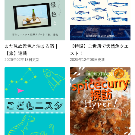
まだ見ぬ景色と泊まる宿｜
【特設】ご近所で天然魚クエ
【旅】連載
スト！
2026年02年13日更新
2025年12年08日更新