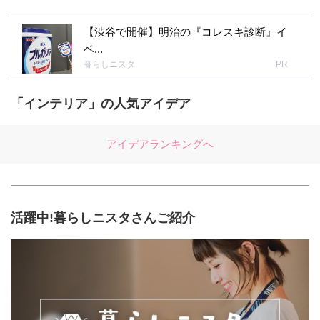
かれているので、すごくショックですよ〜！！
【渋谷で開催】明治の『コレスキ診断』イ
こんな記事の投稿で元気になってもらえたなら
ベ...
光栄ですよほんと。 いつもほんとほめ上手なひ
暮らしニスタ
PR
こまるちゃんに今日も癒しをもらいました♪♪ こ
こ最近は大きなDIYばかりしてるので、ちょっ
と小物で遊んでみました、明日は１日娘の工作
「インテリア」の人気アイデア
に付き合う予定ですよ〜♪♪ひこまるさんもお休
みかな？素敵な休日を楽しみましょうね〜＼
アイデアランキングへ
(^o^)／
活躍中!暮らしニスタさんご紹介