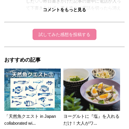
した♡♡昨日書きかけた記事の途中に電話が入っ
て下書きをせず、書き進めて電話を切ったら消え
コメントをもっと見る
ちゃってて気持ちが萎えかけていましたが、
youmamaさんの記事を見てゴキゲンになりました
(ღ˘⌣˘ღ)ありがとうございます(*^^*)また、センス
試してみた感想を投稿する
工夫溢れる作品！楽しみにしていまーす( 〃▽〃)v
youmama
2016年05月03日 22:13:37
おすすめの記事
ひこまるさん♪こんばんは〜！ お休みは近場で
ウロウロ楽しんでます( *´艸｀)灯台下暗しとは
よくいったもので、近所の穴場スポットいった
ことがないとこを攻略のゴールデンウイークで
す♪ 桐箱ひこまるさんも、アレンジしてました
よね〜＼(^o^)／ボーダー可愛いですよね〜 服で
もなんでも最近はボーダーが気になってます♪
それあるあるエピソードですよね〜すごく気落
「天然魚クエスト in Japan
ヨーグルトに『塩』を入れる
ちしちゃいます。私の記事ならまだしもひこま
collaborated wi...
だけ！大人がワ...
るさんの記事は写真も、文章もすごく丁寧に書