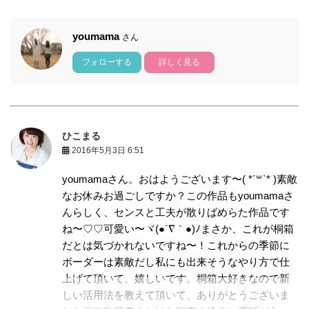
youmama
さん
フォローする
詳しく見る
ひこまる
2016年5月3日 6:51
youmamaさん。おはようございます〜( *´꒳`* )素敵
なお休みお過ごしですか？この作品もyoumamaさ
んらしく、センスと工夫が散りばめらた作品です
ね〜♡♡可愛い〜ヾ(●´∇｀●)ﾉまさか、これが桐箱
だとは気づかれないですね〜！これからの季節に
ボーダーは素敵だし私にも出来そうなやり方で仕
上げて頂いて、嬉しいです。桐箱大好きなので新
しい活用法を教えて頂いて、ありがとうございま