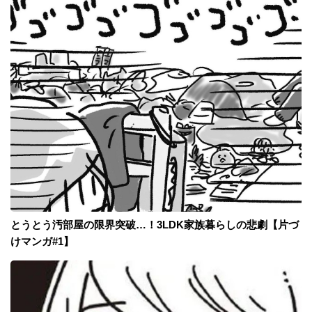
とうとう汚部屋の限界突破…！3LDK家族暮らしの悲劇【片づ
けマンガ#1】