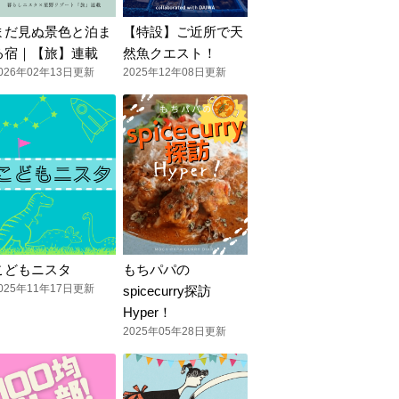
まだ見ぬ景色と泊ま
【特設】ご近所で天
る宿｜【旅】連載
然魚クエスト！
026年02年13日更新
2025年12年08日更新
こどもニスタ
もちパパの
025年11年17日更新
spicecurry探訪
Hyper！
2025年05年28日更新