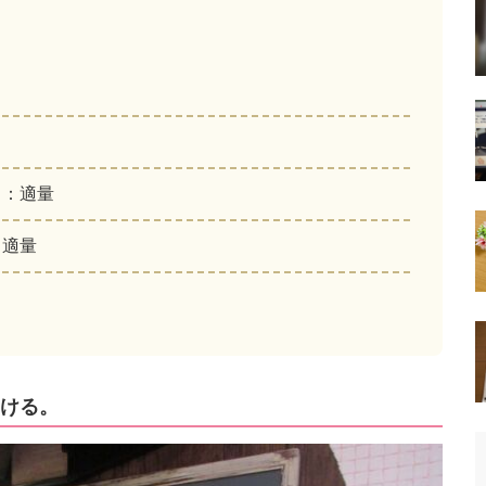
ど
：適量
：適量
ける。