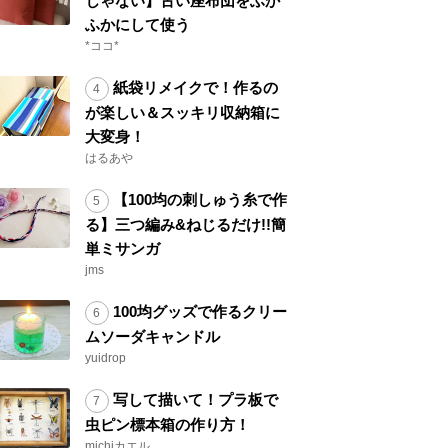
じゃない】古い座布団をふか
ふかにして使う
*ココ*
紙袋リメイクで！作るの
が楽しい＆スッキリ収納箱に
大変身！
はるあや
【100均の刺しゅう糸で作
る】三つ編み&ねじるだけ!!簡
単ミサンガ
jms
100均グッズで作るクリー
ムソーダキャンドル
yuidrop
写して描いて！プラ板で
虫ピン標本箱の作り方！
michiカエル