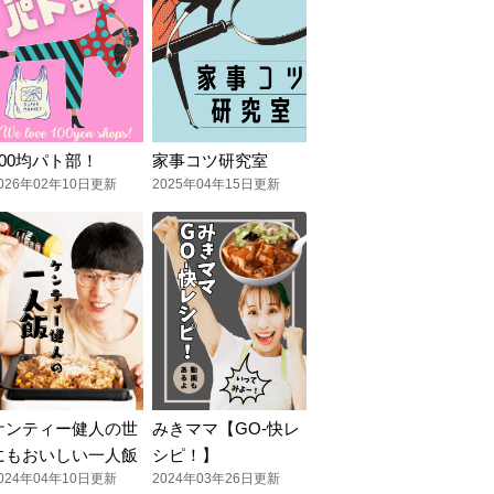
100均パト部！
家事コツ研究室
026年02年10日更新
2025年04年15日更新
ケンティー健人の世
みきママ【GO-快レ
にもおいしい一人飯
シピ！】
024年04年10日更新
2024年03年26日更新