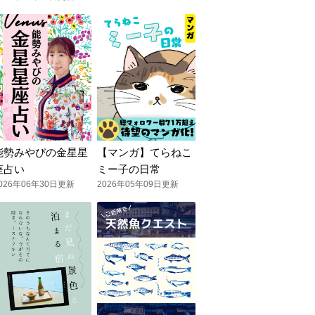
能勢みやびの金星星
【マンガ】てらねこ
座占い
ミー子の日常
026年06年30日更新
2026年05年09日更新