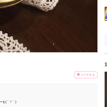
ステキする
´ ▽ ` )