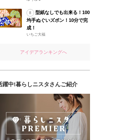
型紙なしでも出来る！100
均手ぬぐいズボン！10分で完
成！
いちご大福
アイデアランキングへ
活躍中!暮らしニスタさんご紹介