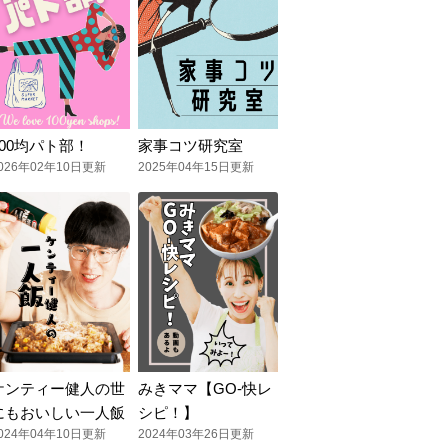
100均パト部！
家事コツ研究室
026年02年10日更新
2025年04年15日更新
ケンティー健人の世
みきママ【GO-快レ
にもおいしい一人飯
シピ！】
024年04年10日更新
2024年03年26日更新