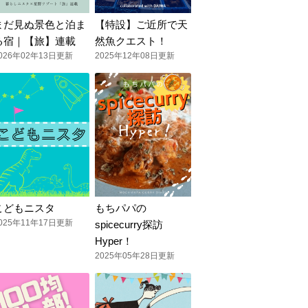
まだ見ぬ景色と泊ま
【特設】ご近所で天
る宿｜【旅】連載
然魚クエスト！
026年02年13日更新
2025年12年08日更新
こどもニスタ
もちパパの
025年11年17日更新
spicecurry探訪
Hyper！
2025年05年28日更新