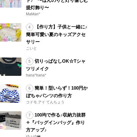
ト♪ 〜ほんのりと灯り愉しむ
提灯飾り〜
MaMan*
【作り方】子供と一緒に♪
簡単可愛い夏のキッズアクセ
サリー
こいと
切りっぱなしOK☆Tシャ
ツリメイク
hana*hana*
簡単！型いらず！100円か
ぼちゃパンツの作り方
コドモ.アイ てんちょう
100均で作る♪収納力抜群
✧『バッグインバッグ』作り
方アップ♪
ゆぅゆ❤️