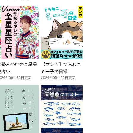
能勢みやびの金星星
【マンガ】てらねこ
座占い
ミー子の日常
026年06年30日更新
2026年05年09日更新