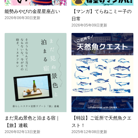
能勢みやびの金星星座占い
【マンガ】てらねこミー子の
2026年06年30日更新
日常
2026年05年09日更新
まだ見ぬ景色と泊まる宿｜
【特設】ご近所で天然魚クエ
【旅】連載
スト！
2026年02年13日更新
2025年12年08日更新