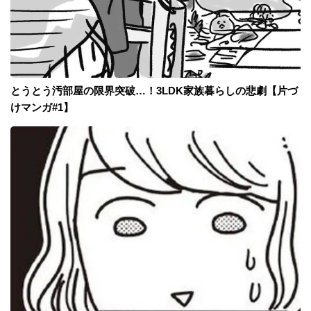
とうとう汚部屋の限界突破…！3LDK家族暮らしの悲劇【片づ
けマンガ#1】