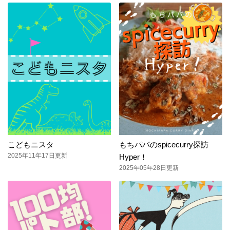
こどもニスタ
もちパパのspicecurry探訪
2025年11年17日更新
Hyper！
2025年05年28日更新