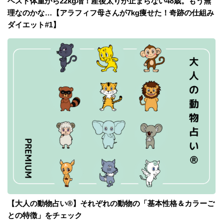
ベスト体重から22kg増！産後太りが止まらない48歳。もう無
理なのかな…【アラフィフ母さんが7kg痩せた！奇跡の仕組み
ダイエット#1】
【大人の動物占い®】それぞれの動物の「基本性格＆カラーご
との特徴」をチェック