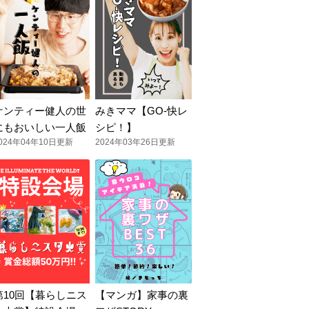
ケンティー健人の世
みきママ【GO-快レ
にもおいしい一人飯
シピ！】
024年04年10日更新
2024年03年26日更新
第10回【暮らしニス
【マンガ】家事の裏