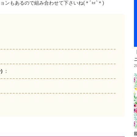
ンもあるので組み合わせて下さいね(＊´ㅂ`＊)
2
)
：