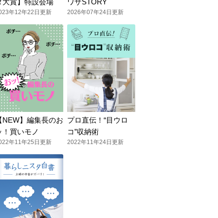
タ大賞】特設会場
ワザSTORY
023年12年22日更新
2026年07年24日更新
【NEW】編集長のお
プロ直伝！“目ウロ
ッ！買いモノ
コ”収納術
022年11年25日更新
2022年11年24日更新