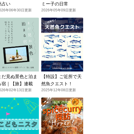
座占い
ミー子の日常
026年06年30日更新
2026年05年09日更新
まだ見ぬ景色と泊ま
【特設】ご近所で天
る宿｜【旅】連載
然魚クエスト！
026年02年13日更新
2025年12年08日更新