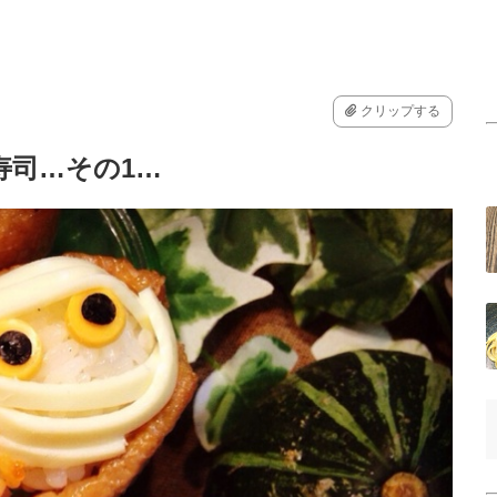
クリップする
寿司…その1…