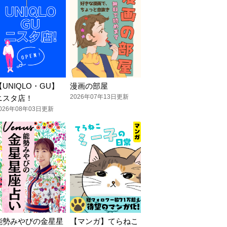
【UNIQLO・GU】
漫画の部屋
2026年07年13日更新
ニスタ店！
026年08年03日更新
能勢みやびの金星星
【マンガ】てらねこ