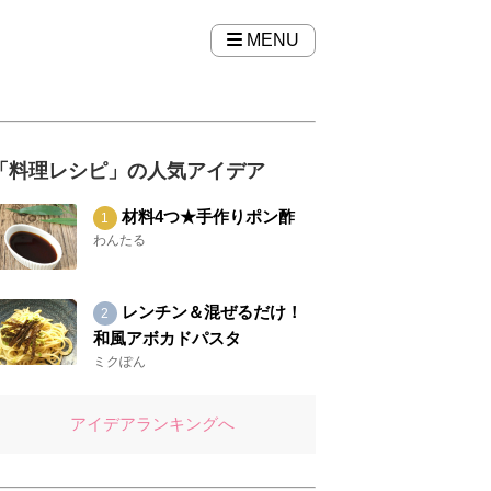
MENU
「料理レシピ」の人気アイデア
材料4つ★手作りポン酢
わんたる
レンチン＆混ぜるだけ！
和風アボカドパスタ
ミクぽん
アイデアランキングへ