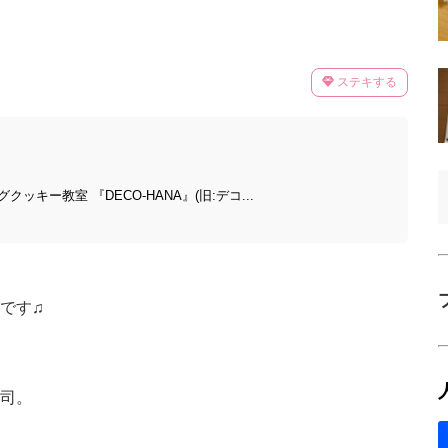
ステキする
キー教室 『DECO-HANA』(旧:デコ...
です♫
司。