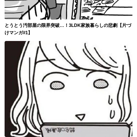
とうとう汚部屋の限界突破…！3LDK家族暮らしの悲劇【片づ
けマンガ#1】