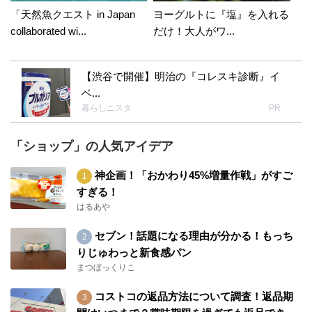
「天然魚クエスト in Japan
ヨーグルトに『塩』を入れる
collaborated wi...
だけ！大人がワ...
【渋谷で開催】明治の『コレスキ診断』イ
ベ...
暮らしニスタ
PR
「ショップ」の人気アイデア
神企画！「おかわり45%増量作戦」がすご
すぎる！
はるあや
セブン！話題になる理由が分かる！もっち
りじゅわっと新食感パン
まつぼっくりこ
コストコの返品方法について調査！返品期