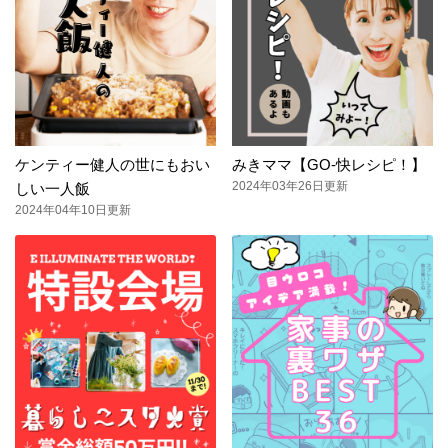
ケンティー健人の世にもおい
みきママ【GO-快レシピ！】
2024年03年26日更新
しい一人飯
2024年04年10日更新