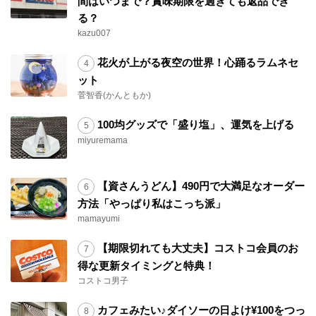
間はいつまで？賞味期限を過ぎても返品でき
る？
kazu007
花火が上がる夜空の世界！心踊るラムネセ
ット
菅智香(かんともか)
100均グッズで「盛り塩」、運気を上げる
miyuremama
【資さんうどん】490円で大満足なオーダー
方法「やっぱり私はこっち派」
mamayumi
【期限切れても大丈夫】コストコ会員のお
得な更新タイミングと特典！
コストコ男子
カフェみたい♪ダイソーの日よけ¥100をつっ