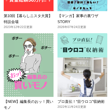
第10回【暮らしニスタ大賞】
【マンガ】家事の裏ワザ
特設会場
STORY
2023年12年22日更新
2026年07年24日更新
【NEW】編集長のおッ！買い
プロ直伝！“目ウロコ”収納術
2022年11年24日更新
モノ