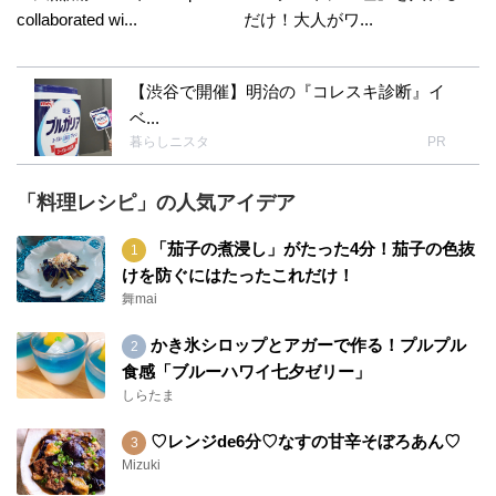
collaborated wi...
だけ！大人がワ...
【渋谷で開催】明治の『コレスキ診断』イ
ベ...
暮らしニスタ
PR
「料理レシピ」の人気アイデア
「茄子の煮浸し」がたった4分！茄子の色抜
けを防ぐにはたったこれだけ！
舞mai
かき氷シロップとアガーで作る！プルプル
食感「ブルーハワイ七夕ゼリー」
しらたま
♡レンジde6分♡なすの甘辛そぼろあん♡
Mizuki