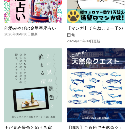
能勢みやびの金星星座占い
【マンガ】てらねこミー子の
2026年06年30日更新
日常
2026年05年09日更新
まだ見ぬ景色と泊まる宿｜
【特設】ご近所で天然魚クエ