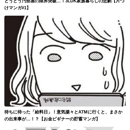
とうとう汚部屋の限界突破…！3LDK家族暮らしの悲劇【片づ
けマンガ#1】
待ちに待った「給料日」！意気揚々とATMに行くと、まさか
の出来事が…！？【お金ビギナーの貯蓄マンガ】