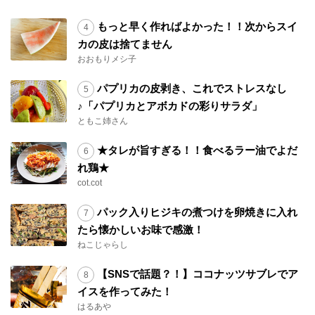
もっと早く作ればよかった！！次からスイ
カの皮は捨てません
おおもりメシ子
パプリカの皮剥き、これでストレスなし
♪「パプリカとアボカドの彩りサラダ」
ともこ姉さん
★タレが旨すぎる！！食べるラー油でよだ
れ鶏★
cot.cot
パック入りヒジキの煮つけを卵焼きに入れ
たら懐かしいお味で感激！
ねこじゃらし
【SNSで話題？！】ココナッツサブレでア
イスを作ってみた！
はるあや