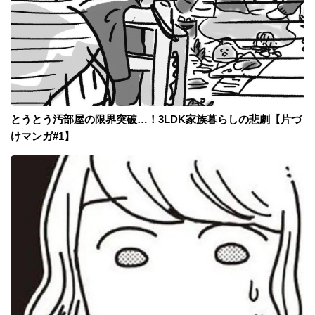
とうとう汚部屋の限界突破…！3LDK家族暮らしの悲劇【片づ
けマンガ#1】