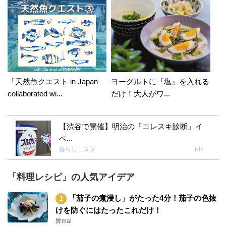
「天然魚クエスト in Japan
ヨーグルトに『塩』を入れる
collaborated wi...
だけ！大人がワ...
【渋谷で開催】明治の『コレスキ診断』イ
ベ...
暮らしニスタ
PR
「料理レシピ」の人気アイデア
「茄子の煮浸し」がたった4分！茄子の色抜
けを防ぐにはたったこれだけ！
舞mai