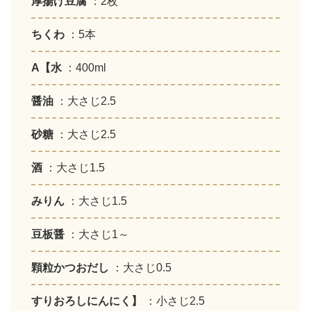
厚揚げ豆腐
：2枚
ちくわ
：5本
A【水
：400ml
醤油
：大さじ2.5
砂糖
：大さじ2.5
酒
：大さじ1.5
みりん
：大さじ1.5
豆板醤
：大さじ1～
顆粒かつおだし
：大さじ0.5
すりおろしにんにく】
：小さじ2.5