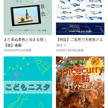
まだ見ぬ景色と泊まる宿｜
【特設】ご近所で天然魚クエ
【旅】連載
スト！
2026年02年13日更新
2025年12年08日更新