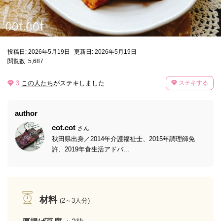
投稿日: 2026年5月19日
更新日: 2026年5月19日
閲覧数: 5,687
3
この人たち
がステキしました
ステキする
author
cot.cot
さん
秋田県出身／2014年介護福祉士、2015年調理師免
許、2019年食生活アドバ...
材料
(2～3人分)