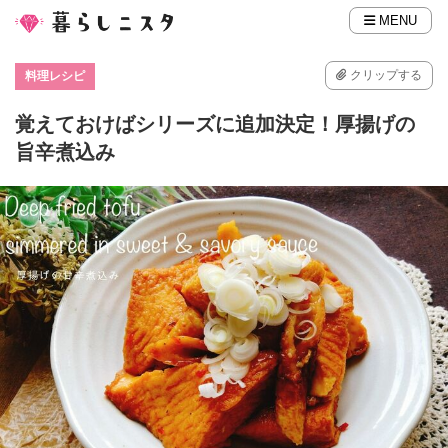
MENU
クリップする
料理レシピ
覚えておけばシリーズに追加決定！厚揚げの
旨辛煮込み