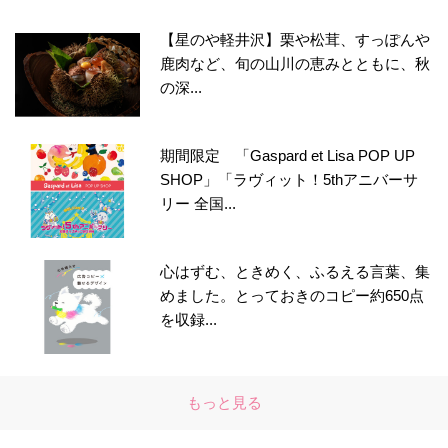
【星のや軽井沢】栗や松茸、すっぽんや
鹿肉など、旬の山川の恵みとともに、秋
の深...
期間限定 「Gaspard et Lisa POP UP
SHOP」「ラヴィット！5thアニバーサ
リー 全国...
心はずむ、ときめく、ふるえる言葉、集
めました。とっておきのコピー約650点
を収録...
もっと見る