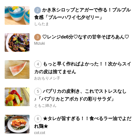
かき氷シロップとアガーで作る！プルプル
食感「ブルーハワイ七夕ゼリー」
しらたま
♡レンジde6分♡なすの甘辛そぼろあん♡
Mizuki
もっと早く作ればよかった！！次からスイ
カの皮は捨てません
おおもりメシ子
パプリカの皮剥き、これでストレスなし
♪「パプリカとアボカドの彩りサラダ」
ともこ姉さん
★タレが旨すぎる！！食べるラー油でよだ
れ鶏★
cot.cot