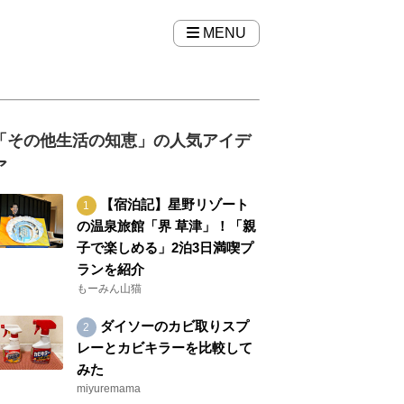
MENU
「その他生活の知恵」の人気アイデ
ア
【宿泊記】星野リゾート
の温泉旅館「界 草津」！「親
子で楽しめる」2泊3日満喫プ
ランを紹介
もーみん山猫
ダイソーのカビ取りスプ
レーとカビキラーを比較して
みた
miyuremama