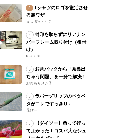
Tシャツのロゴを復活させ
る裏ワザ！
まつぼっくりこ
封印を取らずにリアナン
バーフレーム取り付け（後付
け）
roseleaf
お茶パックから「茶葉出
ちゃう問題」を一発で解決！
おおもりメシ子
ラバーグリップのベタベ
タがコレですっきり♪
花ぴー
【ダイソー】買って行っ
てよかった！コスパ大なシュ