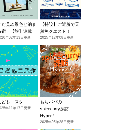
まだ見ぬ景色と泊ま
【特設】ご近所で天
る宿｜【旅】連載
然魚クエスト！
026年02年13日更新
2025年12年08日更新
こどもニスタ
もちパパの
025年11年17日更新
spicecurry探訪
Hyper！
2025年05年28日更新