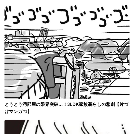
とうとう汚部屋の限界突破…！3LDK家族暮らしの悲劇【片づ
けマンガ#1】