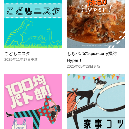
こどもニスタ
もちパパのspicecurry探訪
2025年11年17日更新
Hyper！
2025年05年28日更新