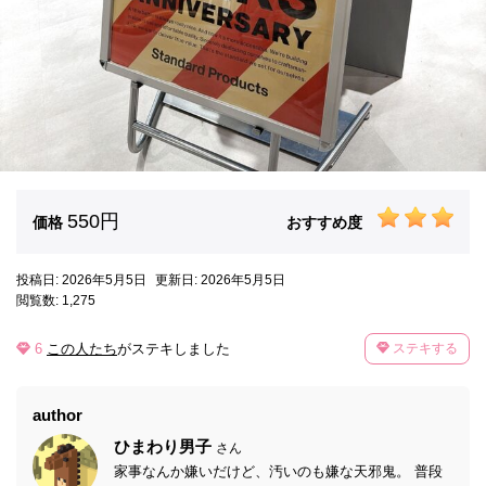
550円
価格
おすすめ度
投稿日: 2026年5月5日
更新日: 2026年5月5日
閲覧数: 1,275
6
この人たち
がステキしました
ステキする
author
ひまわり男子
さん
家事なんか嫌いだけど、汚いのも嫌な天邪鬼。 普段