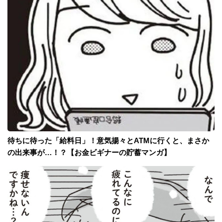
待ちに待った「給料日」！意気揚々とATMに行くと、まさか
の出来事が…！？【お金ビギナーの貯蓄マンガ】