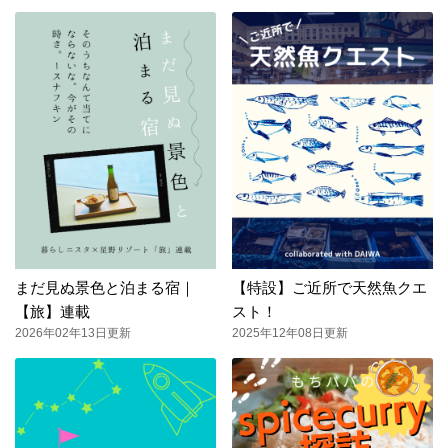
まだ見ぬ景色と泊まる宿｜
【特設】ご近所で天然魚クエ
【旅】連載
スト！
2026年02年13日更新
2025年12年08日更新