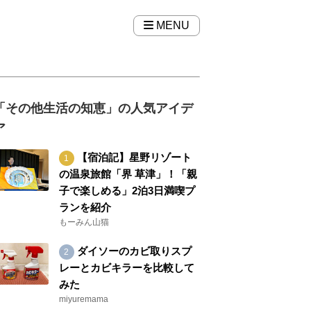
MENU
「その他生活の知恵」の人気アイデ
ア
【宿泊記】星野リゾート
の温泉旅館「界 草津」！「親
子で楽しめる」2泊3日満喫プ
ランを紹介
もーみん山猫
ダイソーのカビ取りスプ
レーとカビキラーを比較して
みた
miyuremama