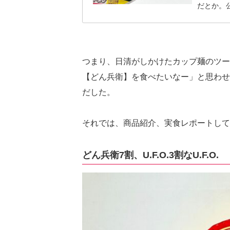
だとか。
ん兵衛』と
プ焼そば+
ンドです
コンセプト
つまり、日清がしかけたカップ麺のツート
掛け合わせた
【どん兵衛】を食べたいなー」と思わせ
とは分か
だした。
実食レポ
それでは、商品紹介、実食レポートして
どん兵衛7割、U.F.O.3割なU.F.O.