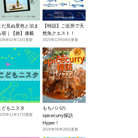
まだ見ぬ景色と泊ま
【特設】ご近所で天
る宿｜【旅】連載
然魚クエスト！
026年02年13日更新
2025年12年08日更新
こどもニスタ
もちパパの
025年11年17日更新
spicecurry探訪
Hyper！
2025年05年28日更新