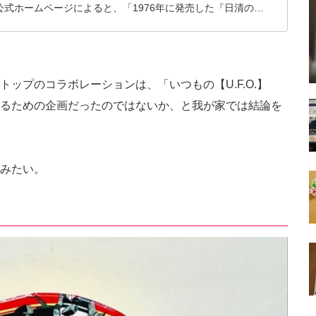
公式ホームページによると、「1976年に発売した『日清のど
『日清焼そばU.F.O.』は、それぞれ "和風カップ麺" と "カッ
油そば" のカテゴリーでNo.1*の売上を誇るロングセラーブラ
。今回、発売50周年を記念し、"進撃されたらうまくなった" を
に、『どん兵衛』の "だし感" と『U.F.O.』の "ソース感" を
ップのコラボレーションは、「いつもの【U.F.O.】
商品2品を発売します。」とのこと。 何となく言いたいこ
るための企画だったのではないか、と我が家では結論を
った。 結局どうなの？ということで、購入してみましたので
ートします！
みたい。