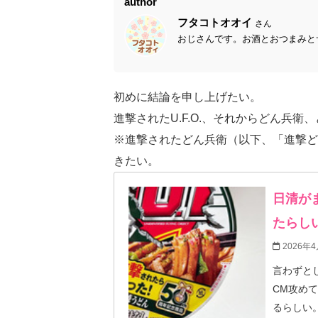
author
フタコトオオイ
さん
おじさんです。お酒とおつまみとサ
初めに結論を申し上げたい。
進撃されたU.F.O.、それからどん兵
※進撃されたどん兵衛（以下、「進撃ど
きたい。
日清が
たらし
2026年4
言わずとしれ
CM攻め
るらしい。 何やら、今年はどん兵衛とU.F.O.が発売されて5