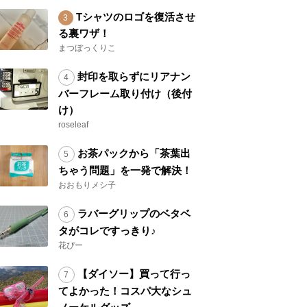
Tシャツのロゴを復活させ
る裏ワザ！
まつぼっくりこ
封印を取らずにリアナン
バーフレーム取り付け（後付
け）
roseleaf
お茶パックから「茶葉出
ちゃう問題」を一発で解決！
おおもりメシ子
ラバーグリップのベタベ
タがコレですっきり♪
花ぴー
【ダイソー】買って行っ
てよかった！コスパ大なシュ