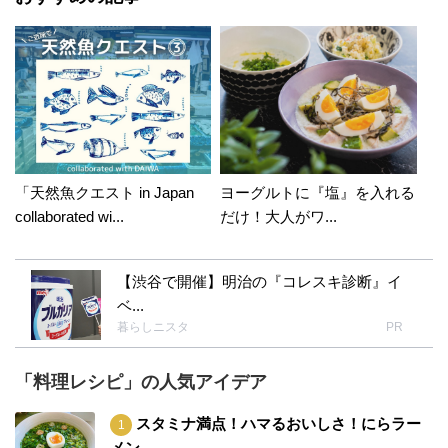
「天然魚クエスト in Japan
ヨーグルトに『塩』を入れる
collaborated wi...
だけ！大人がワ...
【渋谷で開催】明治の『コレスキ診断』イ
ベ...
暮らしニスタ
PR
「料理レシピ」の人気アイデア
スタミナ満点！ハマるおいしさ！にらラー
メン