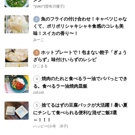
*yuko*(曽布川優子)
魚のフライの付け合わせ！キャベツじゃな
くて、ポリポリシャキシャキ食感のコレも美
味！スイカの香り〜！
みーこ
ホットプレートで！包まない餃子「ぎょう
ざらず」味付けいらずのレシピ
ひこまる
焼肉のたれと食べるラー油でパパっとでき
る。食べるラー油焼肉皿飯
cot.cot
捨てるはずの豆腐パックが大活躍！暑い夏
にチンして食べられる便利な混ぜご飯3選
～！！！
ハッピー(小寺 洋子)