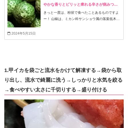
やかな香りとピリッと痺れる辛さが病みつ
き！お弁当に合う佃煮
きっと一度は、粉状で食べたことあるものですよ
ー！ 山椒は、ミカン科サンショウ属の落葉低木。
山椒は雌株についた実を年2回収穫。 1回目は、実
がまだ若く柔らかい5月頃に収穫。この成熟する
2024年5月15日
前の実が「実山椒」や「生山椒」と呼ばれており
ます。 （メイン画像） 鮮やかな緑色で、独特の爽
やかな香りとピリッと痺れる辛さが魅力です。 2
回目は、赤く熟した実を秋頃に収穫。 この熟した
実を乾燥させ、すりつぶして粉状にしたものが、
お馴染みの鰻の蒲焼き等にかける「粉山椒」で
1.甲イカを袋ごと流水をかけて解凍する→袋から取
す。 ●爽やかな「実山椒」と「ちりめんじゃこ」
り出し、流水で綺麗に洗う→しっかりと水気を絞る
を合わせて煮た【ちりめん山椒】は、お弁当の付
け合せにピッタリ！美味しいですよー！ また、
→食べやすい太さに千切りする→盛り付ける
「葉山椒」も美味しいですよー！