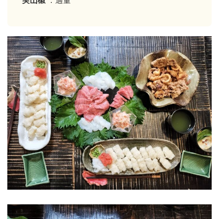
実山椒
：適量