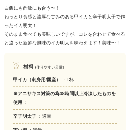
白飯にも酢飯にも合う〜！
ねっとり食感と濃厚な甘みのある甲イカと辛子明太子で作
ったイカ明太！
そのまま食べても美味しいですが、コレを合わせて食べる
と違った新鮮な風味のイカ明太を味わえます！美味〜！
材料
(作りやすい分量)
甲イカ（刺身用/国産）
：1杯
※アニサキス対策の為48時間以上冷凍したものを
使用
：
辛子明太子
：適量