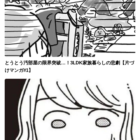
とうとう汚部屋の限界突破…！3LDK家族暮らしの悲劇【片づ
けマンガ#1】