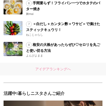
手間要らず！フライパン一つでホタテのバ
ター焼き
舞mai
＜白だし＋カンタン酢＋ワサビ＞で漬けた
スティックキュウリ！
ねこじゃらし
格安の大株があったらぜひ♡セロリを丸ご
と使い切る方法
よんぴよまま
アイデアランキングへ
活躍中!暮らしニスタさんご紹介