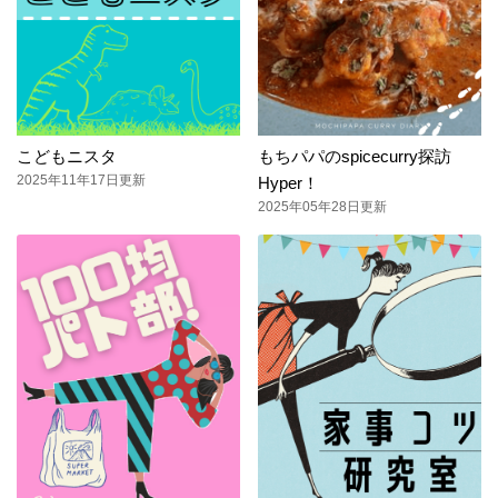
こどもニスタ
もちパパのspicecurry探訪
2025年11年17日更新
Hyper！
2025年05年28日更新