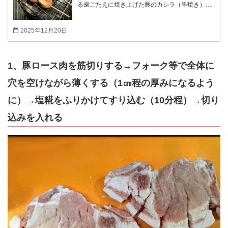
る歯ごたえに焼き上げた豚のカシラ（串焼き）！
噛むとじゅわ～と旨味を味わえます！ 味付けは、
塩や味噌ダレ等も美味しいですが、今回は、「ピ
2025年12月20日
リ辛酢味噌」で、いただきまーす！ 酢味噌！？っ
て思うかもしれませんが、このピリ辛酢味噌なら
相性抜群！ 美味しいーーーー！ このピリ辛酢味噌
1、豚ロース肉を筋切りする→フォーク等で全体に
は、菜の花のお浸しにも合いますよー！ （酢味噌
穴を空けながら薄くする（1㎝程の厚みになるよう
が苦手な人でも美味しいと思えるかも！！）
に）→塩糀をふりかけてすり込む（10分程）→切り
込みを入れる