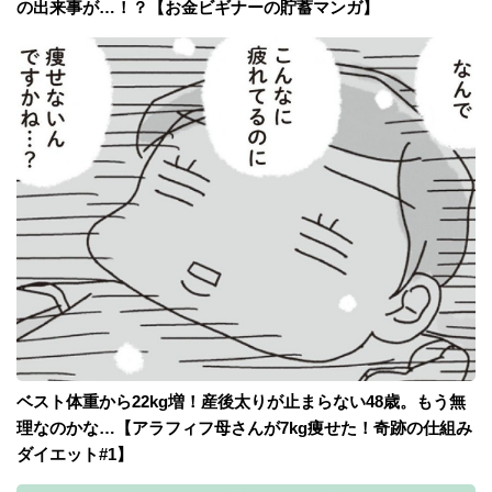
の出来事が…！？【お金ビギナーの貯蓄マンガ】
ベスト体重から22kg増！産後太りが止まらない48歳。もう無
理なのかな…【アラフィフ母さんが7kg痩せた！奇跡の仕組み
ダイエット#1】