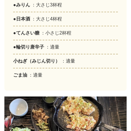
●みりん
：大さじ3杯程
●日本酒
：大さじ4杯程
●てんさい糖
：小さじ2杯程
●輪切り唐辛子
：適量
小ねぎ（みじん切り）
：適量
ごま油
：適量