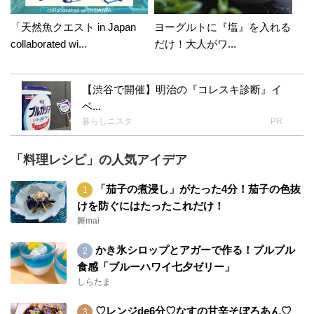
「天然魚クエスト in Japan
ヨーグルトに『塩』を入れる
collaborated wi...
だけ！大人がワ...
【渋谷で開催】明治の『コレスキ診断』イ
ベ...
暮らしニスタ
PR
「料理レシピ」の人気アイデア
「茄子の煮浸し」がたった4分！茄子の色抜
けを防ぐにはたったこれだけ！
舞mai
かき氷シロップとアガーで作る！プルプル
食感「ブルーハワイ七夕ゼリー」
しらたま
♡レンジde6分♡なすの甘辛そぼろあん♡