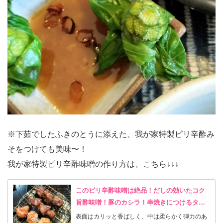
※下茹でしたふきのとうに添えた、我が家特製ピリ辛酢み
そをつけても美味〜！
我が家特製ピリ辛酢味噌の作り方は、こちら↓↓↓
このピリ辛酢味噌は絶品！だしの効いたコク
旨酢味噌！豚のカシラ！串焼きにつけるタ
レ！
表面はカリッと香ばしく、中は柔らかく弾力のあ