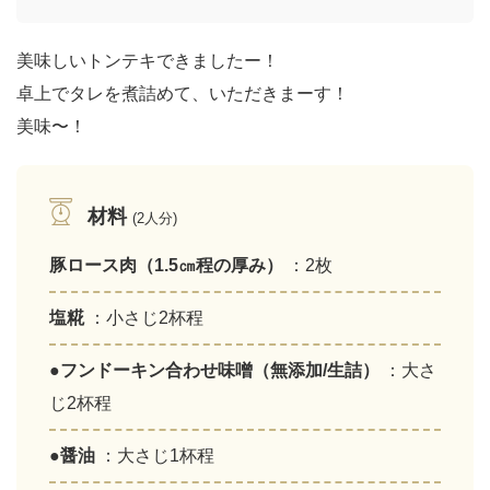
美味しいトンテキできましたー！
卓上でタレを煮詰めて、いただきまーす！
美味〜！
材料
(2人分)
豚ロース肉（1.5㎝程の厚み）
：2枚
塩糀
：小さじ2杯程
●フンドーキン合わせ味噌（無添加/生詰）
：大さ
じ2杯程
●醤油
：大さじ1杯程