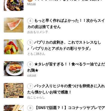
Mizuki
もっと早く作ればよかった！！次からスイ
カの皮は捨てません
おおもりメシ子
パプリカの皮剥き、これでストレスなし
♪「パプリカとアボカドの彩りサラダ」
ともこ姉さん
★タレが旨すぎる！！食べるラー油でよだ
れ鶏★
cot.cot
パック入りヒジキの煮つけを卵焼きに入れ
たら懐かしいお味で感激！
ねこじゃらし
【SNSで話題？！】ココナッツサブレでア