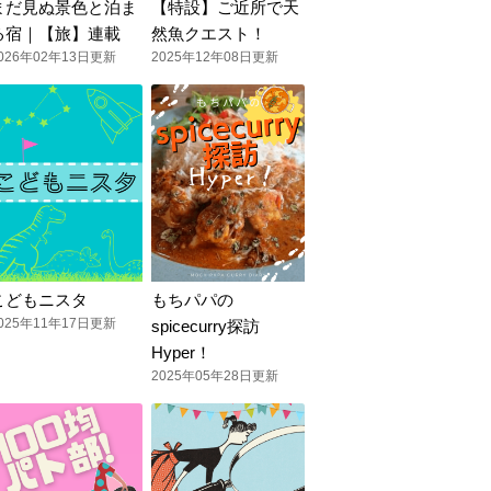
まだ見ぬ景色と泊ま
【特設】ご近所で天
る宿｜【旅】連載
然魚クエスト！
026年02年13日更新
2025年12年08日更新
こどもニスタ
もちパパの
025年11年17日更新
spicecurry探訪
Hyper！
2025年05年28日更新