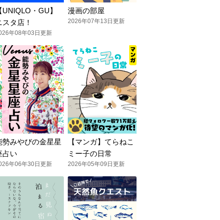
【UNIQLO・GU】
漫画の部屋
2026年07年13日更新
ニスタ店！
026年08年03日更新
能勢みやびの金星星
【マンガ】てらねこ
座占い
ミー子の日常
026年06年30日更新
2026年05年09日更新