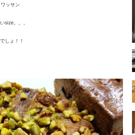
オクロワッサン
size。。。
でしょ！！