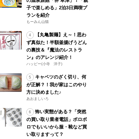
の温泉旅館「界 草津」！「親
子で楽しめる」2泊3日満喫プ
ランを紹介
もーみん山猫
【丸亀製麺】え～！思わ
ず真似た！半額釜揚げうどん
の裏技＆『魔法のレストラ
ン』のアレンジ紹介！
ハッピー(小寺 洋子)
キャベツのざく切り、何
が正解？！我が家はこのやり
方に決めました♪
あおましいろ
怖い実態がある？「突然
の買い取り業者電話」ボロボ
ロでもいいから服・靴など買
い取りますって？