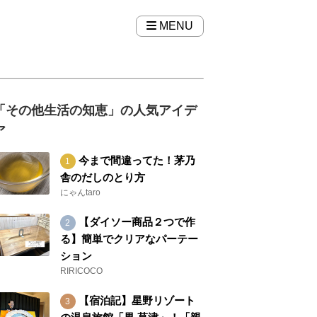
MENU
「その他生活の知恵」の人気アイデ
ア
今まで間違ってた！茅乃
舎のだしのとり方
にゃんtaro
【ダイソー商品２つで作
る】簡単でクリアなパーテー
ション
RIRICOCO
【宿泊記】星野リゾート