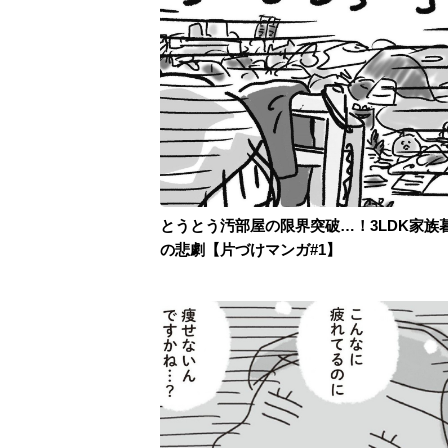
とうとう汚部屋の限界突破…！3LDK家族
の悲劇【片づけマンガ#1】