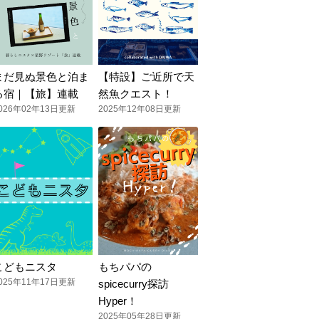
まだ見ぬ景色と泊ま
【特設】ご近所で天
る宿｜【旅】連載
然魚クエスト！
026年02年13日更新
2025年12年08日更新
こどもニスタ
もちパパの
025年11年17日更新
spicecurry探訪
Hyper！
2025年05年28日更新