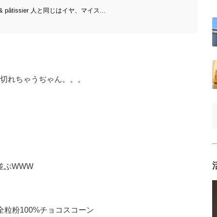
tissier 人と同じはイヤ、マイス...
切れちゃうぢゃん。。。
並ぶWWW
cone／全粒粉100%チョコスコーン