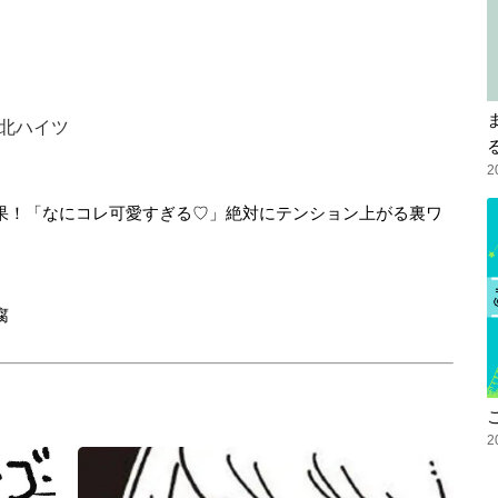
町北ハイツ
2
果！「なにコレ可愛すぎる♡」絶対にテンション上がる裏ワ
腐
2