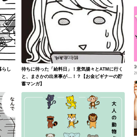
暮らし
待ちに待った「給料日」！意気揚々とATMに行く
2
と、まさかの出来事が…！？【お金ビギナーの貯
蓄マンガ】