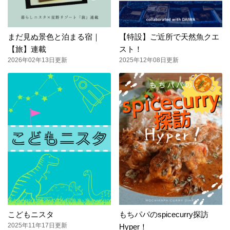
まだ見ぬ景色と泊まる宿｜
【特設】ご近所で天然魚クエ
【旅】連載
スト！
2026年02年13日更新
2025年12年08日更新
こどもニスタ
もちパパのspicecurry探訪
2025年11年17日更新
Hyper！