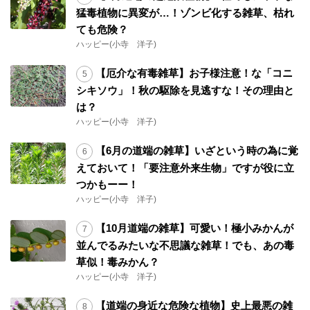
猛毒植物に異変が…！ゾンビ化する雑草、枯れ
ても危険？
ハッピー(小寺 洋子)
【厄介な有毒雑草】お子様注意！な「コニ
シキソウ」！秋の駆除を見逃すな！その理由と
は？
ハッピー(小寺 洋子)
【6月の道端の雑草】いざという時の為に覚
えておいて！「要注意外来生物」ですが役に立
つかもーー！
ハッピー(小寺 洋子)
【10月道端の雑草】可愛い！極小みかんが
並んでるみたいな不思議な雑草！でも、あの毒
草似！毒みかん？
ハッピー(小寺 洋子)
【道端の身近な危険な植物】史上最悪の雑