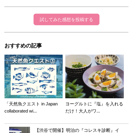
意 Happyさん、凄い観察力 楽しい投稿でした。
試してみた感想を投稿する
ハッピー(小寺 洋子)
2025年06月09日 09:45:02
もちパパさん、どもども、今朝も観察していた
おすすめの記事
んですが、きゅうり、とっても、育てるのが面
白いです、ミニキュウリを食べてみましたが、
キュウリ感のあるすごくあるお味で、みずみず
しかったです、棘って、そうですよね、自分を
守るため！自然の力って本当、凄いですっ(^^♪
「天然魚クエスト in Japan
ヨーグルトに『塩』を入れる
collaborated wi...
だけ！大人がワ...
【渋谷で開催】明治の『コレスキ診断』イ