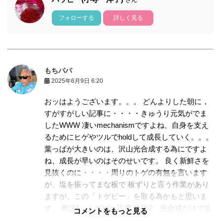
フォローする
詳しく見る
もちパパ
2025年6月9日 6:20
おッはようございます。。。 どんよりした朝に，
すがすがしい記事に・・・・きゅうり元気がでま
したWWW 凄いmechanismですよね、自身を支え
るためにヒゲやツルでholdして成長していく。。。
葉っぱが大きいのは、沢山光合成する為にですよ
ね、成長が早いのはそのせいです。 良く新鮮さを
見抜くのに・・・・周りのトゲの有無を言います
が、塩を振ってまな板で 板ずりと言う作業があり
ますが、この「トゲピー」を取る為かもと思いま
す。 教訓1 トゲピー注意 教訓2 光合成だけで生
コメントをもっと見る
きてみたい！！ 教訓3 きゅうり大きくなるので注