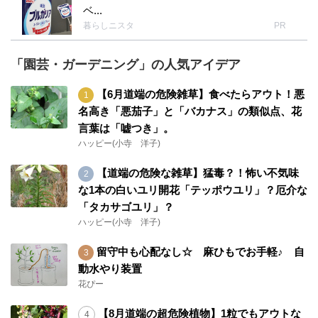
ベ...
暮らしニスタ
PR
「園芸・ガーデニング」の人気アイデア
【6月道端の危険雑草】食べたらアウト！悪
名高き「悪茄子」と「バカナス」の類似点、花
言葉は「嘘つき」。
ハッピー(小寺 洋子)
【道端の危険な雑草】猛毒？！怖い不気味
な1本の白いユリ開花「テッポウユリ」？厄介な
「タカサゴユリ」？
ハッピー(小寺 洋子)
留守中も心配なし☆ 麻ひもでお手軽♪ 自
動水やり装置
花ぴー
【8月道端の超危険植物】1粒でもアウトな