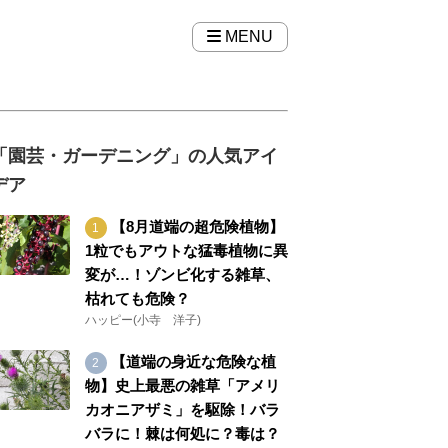
MENU
「園芸・ガーデニング」の人気アイ
デア
【8月道端の超危険植物】
1粒でもアウトな猛毒植物に異
変が…！ゾンビ化する雑草、
枯れても危険？
ハッピー(小寺 洋子)
【道端の身近な危険な植
物】史上最悪の雑草「アメリ
カオニアザミ」を駆除！バラ
バラに！棘は何処に？毒は？