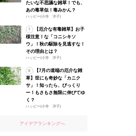
たいな不思議な雑草！でも、
あの毒草似！毒みかん？
ハッピー(小寺 洋子)
【厄介な有毒雑草】お子
様注意！な「コニシキソ
ウ」！秋の駆除を見逃すな！
その理由とは？
ハッピー(小寺 洋子)
【7月の道端の厄介な雑
草】世にも奇妙な「カニク
サ」！知ったら、びっくり
ー！もさもさ無限に伸びてゆ
く？
ハッピー(小寺 洋子)
アイデアランキングへ