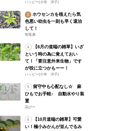
ハッピー(小寺 洋子)
ホウセンカを植えたら気
色悪い幼虫を一刻も早く退治
して！
智兎瀬
【6月の道端の雑草】いざ
という時の為に覚えておい
て！「要注意外来生物」です
が役に立つかもーー！
ハッピー(小寺 洋子)
留守中も心配なし☆ 麻
ひもでお手軽♪ 自動水やり装
置
花ぴー
【10月道端の雑草】可愛
い！極小みかんが並んでるみ