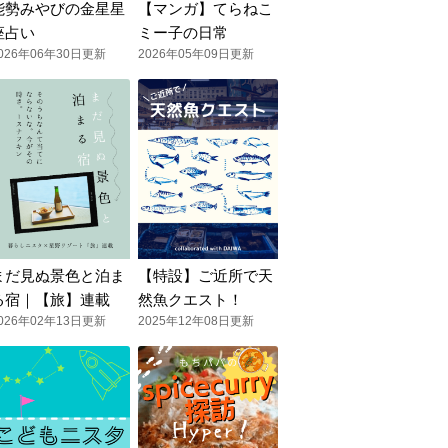
能勢みやびの金星星
【マンガ】てらねこ
座占い
ミー子の日常
026年06年30日更新
2026年05年09日更新
まだ見ぬ景色と泊ま
【特設】ご近所で天
る宿｜【旅】連載
然魚クエスト！
026年02年13日更新
2025年12年08日更新