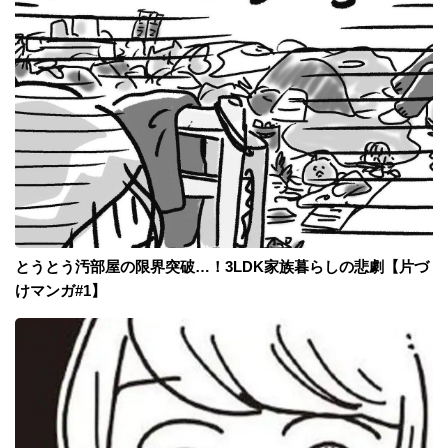
とうとう汚部屋の限界突破…！3LDK家族暮らしの悲劇【片づ
けマンガ#1】