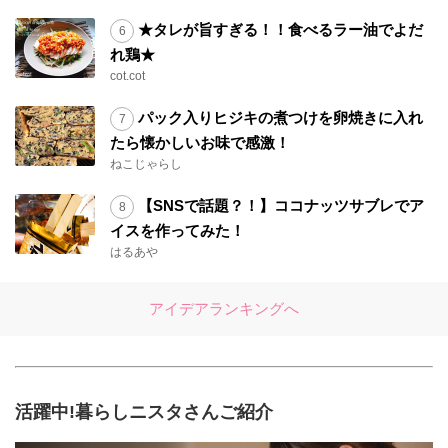
★タレが旨すぎる！！食べるラー油でよだ
れ鶏★
cot.cot
パック入りヒジキの煮つけを卵焼きに入れ
たら懐かしいお味で感激！
ねこじゃらし
【SNSで話題？！】ココナッツサブレでア
イスを作ってみた！
はるあや
アイデアランキングへ
活躍中!暮らしニスタさんご紹介