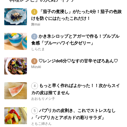
「茄子の煮浸し」がたった4分！茄子の色抜
けを防ぐにはたったこれだけ！
舞mai
かき氷シロップとアガーで作る！プルプル
食感「ブルーハワイ七夕ゼリー」
しらたま
♡レンジde6分♡なすの甘辛そぼろあん♡
Mizuki
もっと早く作ればよかった！！次からスイ
カの皮は捨てません
おおもりメシ子
パプリカの皮剥き、これでストレスなし
♪「パプリカとアボカドの彩りサラダ」
ともこ姉さん