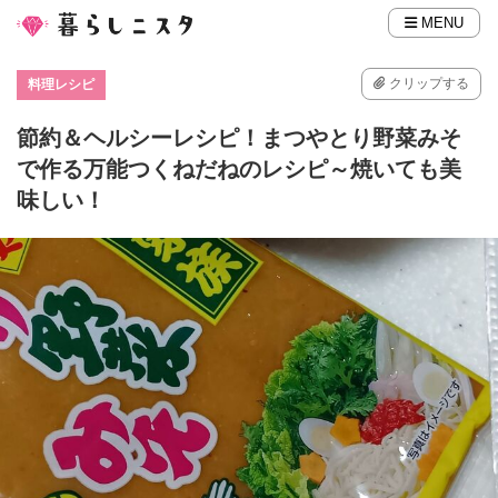
MENU
クリップする
料理レシピ
節約＆ヘルシーレシピ！まつやとり野菜みそ
で作る万能つくねだねのレシピ～焼いても美
味しい！