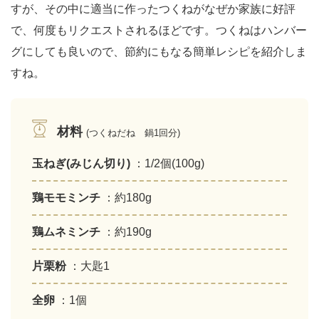
すが、その中に適当に作ったつくねがなぜか家族に好評
で、何度もリクエストされるほどです。つくねはハンバー
グにしても良いので、節約にもなる簡単レシピを紹介しま
すね。
材料
(つくねだね 鍋1回分)
玉ねぎ(みじん切り)
：1/2個(100g)
鶏モモミンチ
：約180g
鶏ムネミンチ
：約190g
片栗粉
：大匙1
全卵
：1個