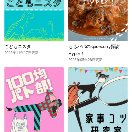
こどもニスタ
もちパパのspicecurry探訪
2025年11年17日更新
Hyper！
2025年05年28日更新