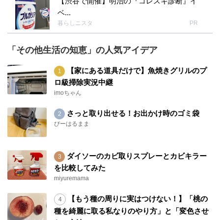
【渋谷で開催】明治の『コレスキ診断』イ
ベ...
暮らしニスタ
PR
「その他生活の知恵」の人気アイデア
【家にある道具だけで】魚焼きグリルのプ
ロ級掃除実況中継
imoちゃん
さっと取り出せる！お出かけ時のゴミ袋
ぴーはるまま
ダイソーのカビ取りスプレーとカビキラー
を比較してみた
miyuremama
【もう種の周りに実はつけない！】「桃の
種を綺麗に取る私なりのやり方」と「変色させ