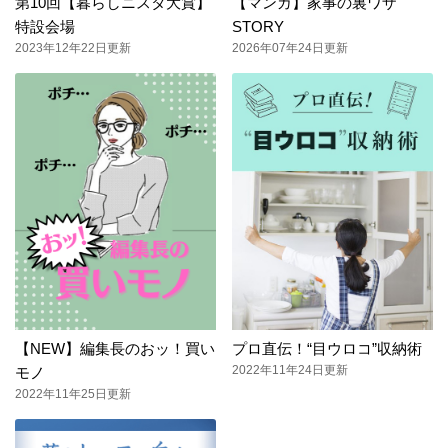
第10回【暮らしニスタ大賞】
【マンガ】家事の裏ワザ
特設会場
STORY
2023年12年22日更新
2026年07年24日更新
【NEW】編集長のおッ！買い
プロ直伝！“目ウロコ”収納術
2022年11年24日更新
モノ
2022年11年25日更新