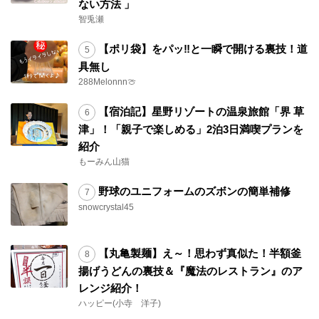
ない方法 」
智兎瀬
【ポリ袋】をパッ‼と一瞬で開ける裏技！道
具無し
288Melonnn🍈
【宿泊記】星野リゾートの温泉旅館「界 草
津」！「親子で楽しめる」2泊3日満喫プランを
紹介
もーみん山猫
野球のユニフォームのズボンの簡単補修
snowcrystal45
【丸亀製麺】え～！思わず真似た！半額釜
揚げうどんの裏技＆『魔法のレストラン』のア
レンジ紹介！
ハッピー(小寺 洋子)