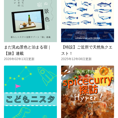
まだ見ぬ景色と泊まる宿｜
【特設】ご近所で天然魚クエ
【旅】連載
スト！
2026年02年13日更新
2025年12年08日更新