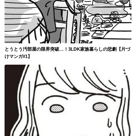
とうとう汚部屋の限界突破…！3LDK家族暮らしの悲劇【片づ
けマンガ#1】