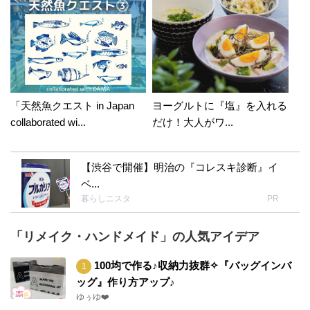
「天然魚クエスト in Japan
ヨーグルトに『塩』を入れる
collaborated wi...
だけ！大人がワ...
【渋谷で開催】明治の『コレスキ診断』イ
ベ...
暮らしニスタ
PR
「リメイク・ハンドメイド」の人気アイデア
100均で作る♪収納力抜群✧『バッグインバ
ッグ』作り方アップ♪
ゆぅゆ❤️