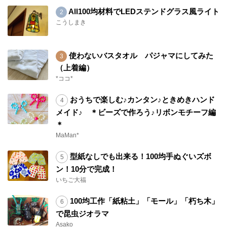
All100均材料でLEDステンドグラス風ライト
こうしまき
使わないバスタオル パジャマにしてみた
（上着編）
*ココ*
おうちで楽しむ♪カンタン♪ときめきハンド
メイド♪ ＊ビーズで作ろう♪リボンモチーフ編
＊
MaMan*
型紙なしでも出来る！100均手ぬぐいズボ
ン！10分で完成！
いちご大福
100均工作「紙粘土」「モール」「朽ち木」
で昆虫ジオラマ
Asako