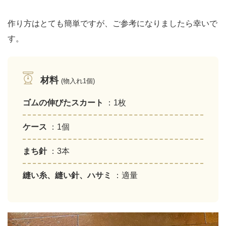
作り方はとても簡単ですが、ご参考になりましたら幸いで
す。
材料
(物入れ1個)
ゴムの伸びたスカート
：1枚
ケース
：1個
まち針
：3本
縫い糸、縫い針、ハサミ
：適量