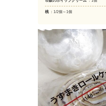
市販のホイップクリーム
：1個
桃
：1/2個～1個