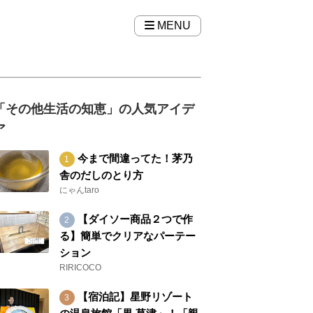
MENU
「その他生活の知恵」の人気アイデ
ア
今まで間違ってた！茅乃
舎のだしのとり方
にゃんtaro
【ダイソー商品２つで作
る】簡単でクリアなパーテー
ション
RIRICOCO
【宿泊記】星野リゾート