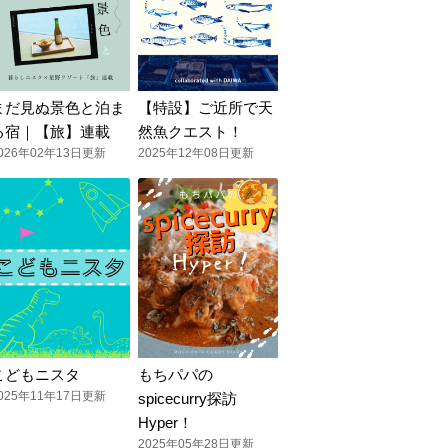
まだ見ぬ景色と泊ま
【特設】ご近所で天
る宿｜【旅】連載
然魚クエスト！
026年02年13日更新
2025年12年08日更新
こどもニスタ
もちパパの
025年11年17日更新
spicecurry探訪
Hyper！
2025年05年28日更新