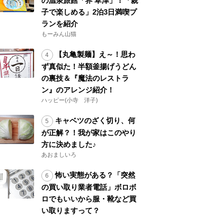
の温泉旅館「界 草津」！「親
子で楽しめる」2泊3日満喫プ
ランを紹介
もーみん山猫
【丸亀製麺】え～！思わ
ず真似た！半額釜揚げうどん
の裏技＆『魔法のレストラ
ン』のアレンジ紹介！
ハッピー(小寺 洋子)
キャベツのざく切り、何
が正解？！我が家はこのやり
方に決めました♪
あおましいろ
怖い実態がある？「突然
の買い取り業者電話」ボロボ
ロでもいいから服・靴など買
い取りますって？