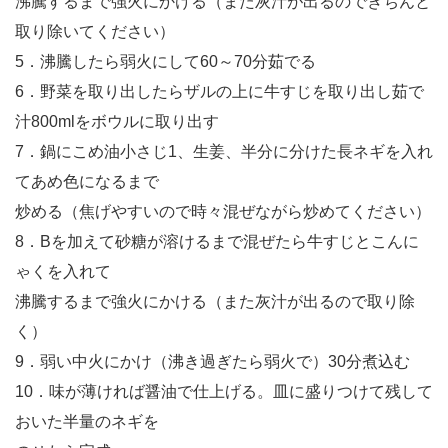
沸騰するまで強火にかける（また灰汁が出るのできちんと
取り除いてください）
5．沸騰したら弱火にして60～70分茹でる
6．野菜を取り出したらザルの上に牛すじを取り出し茹で
汁800mlをボウルに取り出す
7．鍋にこめ油小さじ1、生姜、半分に分けた長ネギを入れ
てあめ色になるまで
炒める（焦げやすいので時々混ぜながら炒めてください）
8．Bを加えて砂糖が溶けるまで混ぜたら牛すじとこんに
ゃくを入れて
沸騰するまで強火にかける（また灰汁が出るので取り除
く）
9．弱い中火にかけ（沸き過ぎたら弱火で）30分煮込む
10．味が薄ければ醤油で仕上げる。皿に盛りつけて残して
おいた半量のネギを