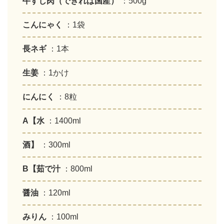
牛すじ肉（できれば国産）
：500g
こんにゃく
：1袋
長ネギ
：1本
生姜
：1かけ
にんにく
：8粒
A【水
：1400ml
酒】
：300ml
B【茹で汁
：800ml
醤油
：120ml
みりん
：100ml