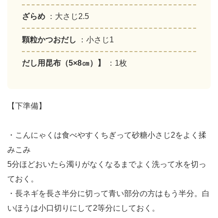
ざらめ
：大さじ2.5
顆粒かつおだし
：小さじ1
だし用昆布（5×8㎝）】
：1枚
【下準備】
・こんにゃくは食べやすくちぎって砂糖小さじ2をよく揉
みこみ
5分ほどおいたら濁りがなくなるまでよく洗って水を切っ
ておく。
・長ネギを長さ半分に切って青い部分の方はもう半分。白
いほうは小口切りにして2等分にしておく。