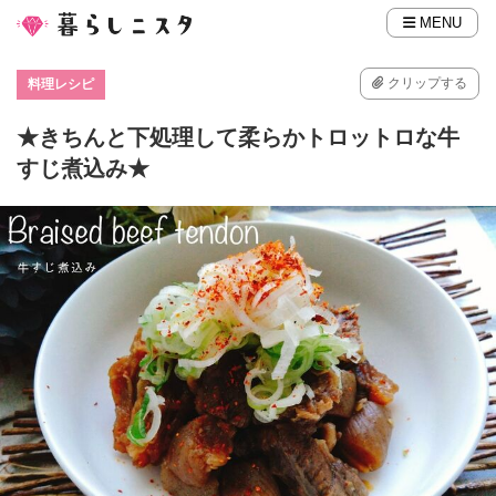
MENU
クリップする
料理レシピ
★きちんと下処理して柔らかトロットロな牛
すじ煮込み★