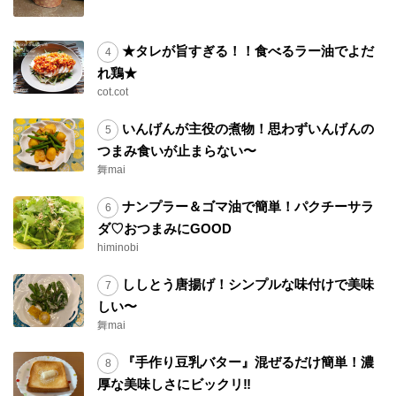
★タレが旨すぎる！！食べるラー油でよだ
れ鶏★
cot.cot
いんげんが主役の煮物！思わずいんげんの
つまみ食いが止まらない〜
舞mai
ナンプラー＆ゴマ油で簡単！パクチーサラ
ダ♡おつまみにGOOD
himinobi
ししとう唐揚げ！シンプルな味付けで美味
しい〜
舞mai
『手作り豆乳バター』混ぜるだけ簡単！濃
厚な美味しさにビックリ‼︎