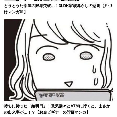
とうとう汚部屋の限界突破…！3LDK家族暮らしの悲劇【片づ
けマンガ#1】
待ちに待った「給料日」！意気揚々とATMに行くと、まさか
の出来事が…！？【お金ビギナーの貯蓄マンガ】