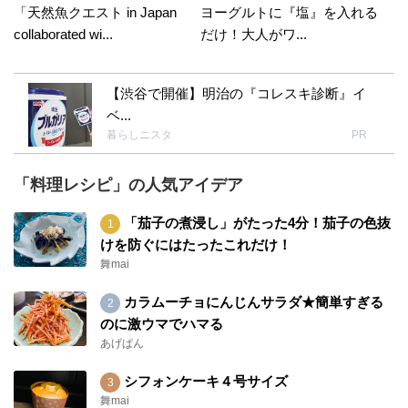
「天然魚クエスト in Japan
ヨーグルトに『塩』を入れる
collaborated wi...
だけ！大人がワ...
【渋谷で開催】明治の『コレスキ診断』イ
ベ...
暮らしニスタ
PR
「料理レシピ」の人気アイデア
「茄子の煮浸し」がたった4分！茄子の色抜
けを防ぐにはたったこれだけ！
舞mai
カラムーチョにんじんサラダ★簡単すぎる
のに激ウマでハマる
あげぱん
シフォンケーキ４号サイズ
舞mai