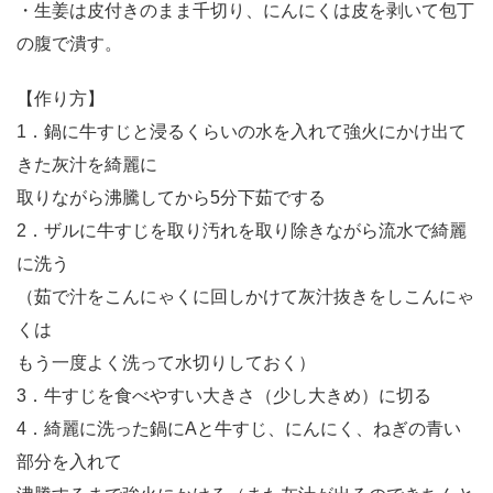
・生姜は皮付きのまま千切り、にんにくは皮を剥いて包丁
の腹で潰す。
【作り方】
1．鍋に牛すじと浸るくらいの水を入れて強火にかけ出て
きた灰汁を綺麗に
取りながら沸騰してから5分下茹でする
2．ザルに牛すじを取り汚れを取り除きながら流水で綺麗
に洗う
（茹で汁をこんにゃくに回しかけて灰汁抜きをしこんにゃ
くは
もう一度よく洗って水切りしておく）
3．牛すじを食べやすい大きさ（少し大きめ）に切る
4．綺麗に洗った鍋にAと牛すじ、にんにく、ねぎの青い
部分を入れて