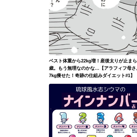
ベスト体重から22kg増！産後太りが止まら
歳。もう無理なのかな…【アラフィフ母さ
7kg痩せた！奇跡の仕組みダイエット#1】