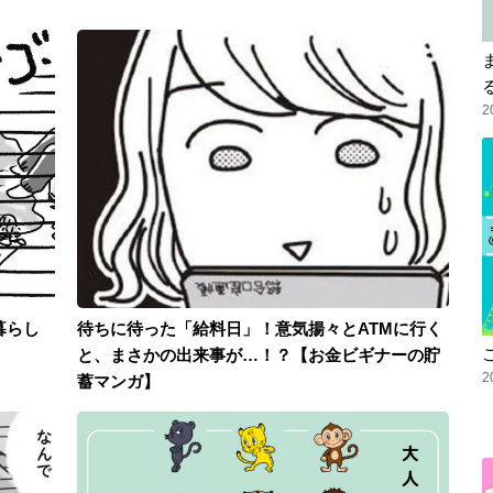
2
暮らし
待ちに待った「給料日」！意気揚々とATMに行く
と、まさかの出来事が…！？【お金ビギナーの貯
2
蓄マンガ】