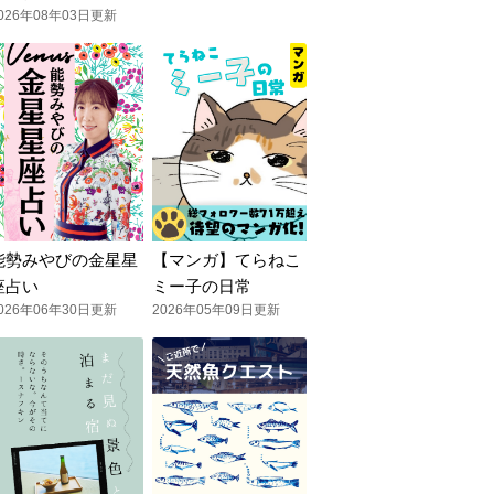
026年08年03日更新
能勢みやびの金星星
【マンガ】てらねこ
座占い
ミー子の日常
026年06年30日更新
2026年05年09日更新