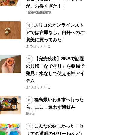
が、お得すぎた！！
happydaimama
スリコのオンラインスト
アでは在庫なし。自分へのご
褒美に買ってみた！
まつぼっくりこ
【完売続出】SNSで話題
の貝印「なでそり」を薬局で
発見！水なしで使える神アイ
テム
まつぼっくりこ
福島県いわき市へ行った
ら、ここ！迷わず海鮮丼
舞mai
こんなの欲しかった！セ
リアの透明のゼリーねんど♪