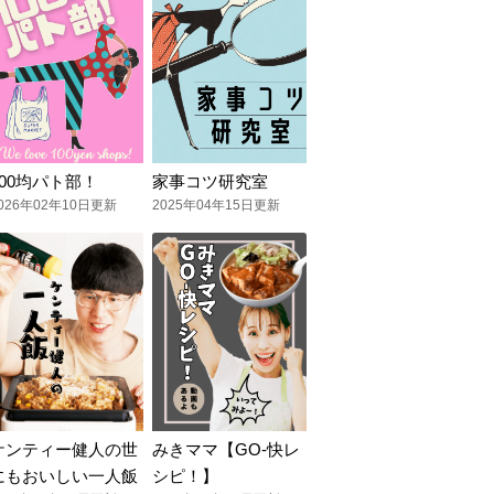
100均パト部！
家事コツ研究室
026年02年10日更新
2025年04年15日更新
ケンティー健人の世
みきママ【GO-快レ
にもおいしい一人飯
シピ！】