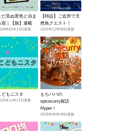
まだ見ぬ景色と泊ま
【特設】ご近所で天
る宿｜【旅】連載
然魚クエスト！
026年02年13日更新
2025年12年08日更新
こどもニスタ
もちパパの
025年11年17日更新
spicecurry探訪
Hyper！
2025年05年28日更新