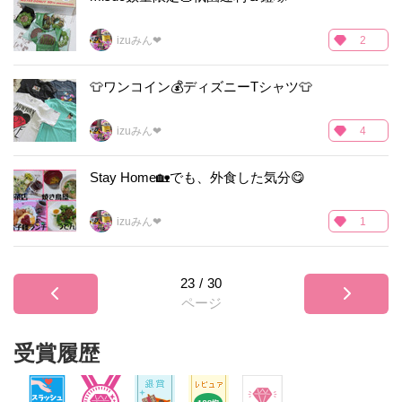
izuみん❤
2
👕ワンコイン💰ディズニーTシャツ👕
izuみん❤
4
Stay Home🏡でも、外食した気分😋
izuみん❤
1
23
/
30
ページ
受賞履歴