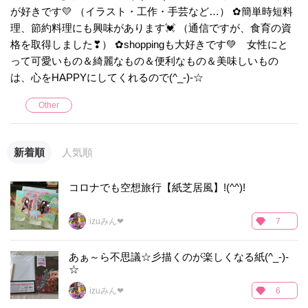
が好きです💛 （イラスト・工作・手芸など…） ✿簡単時短料
理、節約料理にも興味があります💓 （通信ですが、食育の資
格を取得しました❣） ✿shoppingも大好きです💚 女性にと
って可愛いもの＆綺麗なもの＆便利なもの＆美味しいもの
は、心をHAPPYにしてくれるので(^_-)-☆
Other
新着順
人気順
コロナでも空想旅行【紙芝居風】!(^^)!
izuみん❤
7
あぁ～ら不思議☆彡描くのが楽しくなる紙(^_-)-
☆
izuみん❤
6