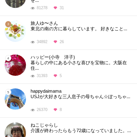
を...
81278
31
旅人ゆ〜さん
東北の南の方に暮らしています。 好きなこと...
34892
26
ハッピー(小寺 洋子)
暮らしの中にある小さな喜びを宝物に。大阪在
住...
31393
5
happydaimama
USJが大好きな三人息子の母ちゃん☆ぽっちゃ...
26370
8
ねこじゃらし
介護が終わったらもう72歳になっていました。...