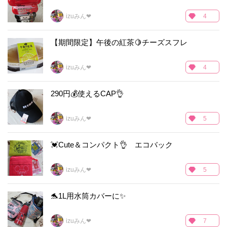
izuみん❤
4
【期間限定】午後の紅茶🍋チーズスフレ
izuみん❤
4
290円💰使えるCAP👌
izuみん❤
5
💓Cute＆コンパクト👌 エコバック
izuみん❤
5
🐬1L用水筒カバーに✨
izuみん❤
7