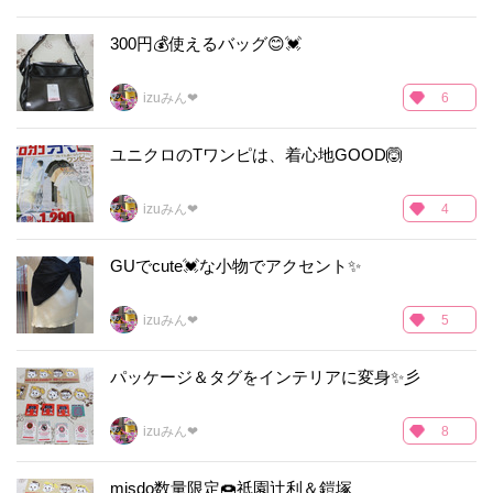
300円💰使えるバッグ😊💓
izuみん❤
6
ユニクロのTワンピは、着心地GOOD🙆
izuみん❤
4
GUでcute💓な小物でアクセント✨
izuみん❤
5
パッケージ＆タグをインテリアに変身✨彡
izuみん❤
8
misdo数量限定🍩祇園辻利＆鎧塚