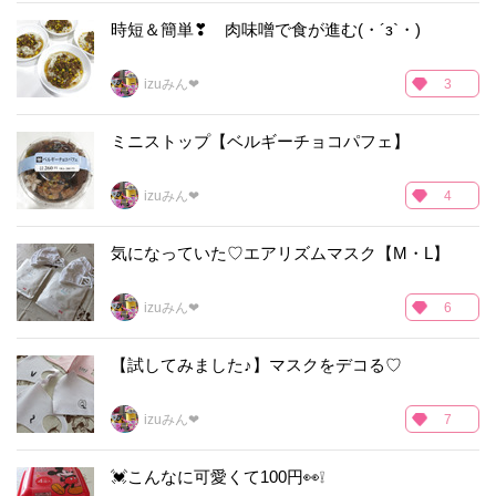
時短＆簡単❣ 肉味噌で食が進む(・´з`・)
izuみん❤
3
ミニストップ【ベルギーチョコパフェ】
izuみん❤
4
気になっていた♡エアリズムマスク【M・L】
izuみん❤
6
【試してみました♪】マスクをデコる♡
izuみん❤
7
💓こんなに可愛くて100円👀❕