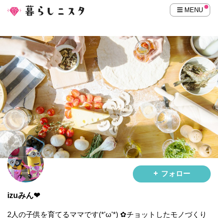
MENU
フォロー
izuみん❤
2人の子供を育てるママです(*'ω'*) ✿チョットしたモノづくり