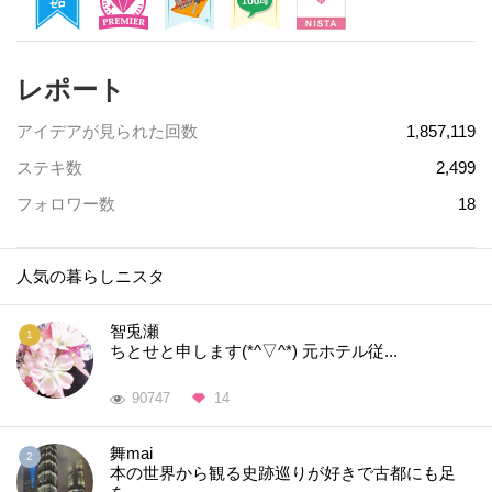
レポート
アイデアが見られた回数
1,857,119
ステキ数
2,499
フォロワー数
18
人気の暮らしニスタ
智兎瀬
ちとせと申します(*^▽^*) 元ホテル従...
90747
14
舞mai
本の世界から観る史跡巡りが好きで古都にも足