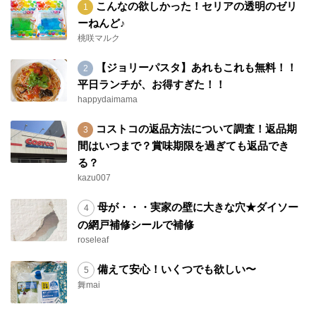
こんなの欲しかった！セリアの透明のゼリ
ーねんど♪
桃咲マルク
【ジョリーパスタ】あれもこれも無料！！
平日ランチが、お得すぎた！！
happydaimama
コストコの返品方法について調査！返品期
間はいつまで？賞味期限を過ぎても返品でき
る？
kazu007
母が・・・実家の壁に大きな穴★ダイソー
の網戸補修シールで補修
roseleaf
備えて安心！いくつでも欲しい〜
舞mai