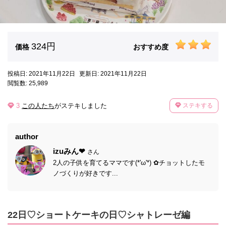
324円
価格
おすすめ度
投稿日: 2021年11月22日
更新日: 2021年11月22日
閲覧数: 25,989
3
この人たち
がステキしました
ステキする
author
izuみん❤
さん
2人の子供を育てるママです(*'ω'*) ✿チョットしたモ
ノづくりが好きです...
22日♡ショートケーキの日♡シャトレーゼ編