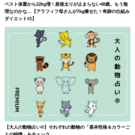
ベスト体重から22kg増！産後太りが止まらない48歳。もう無
理なのかな…【アラフィフ母さんが7kg痩せた！奇跡の仕組み
ダイエット#1】
【大人の動物占い®】それぞれの動物の「基本性格＆カラーご
との特徴」をチェック