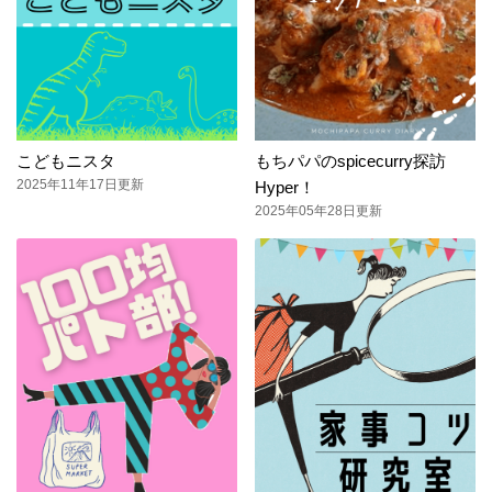
こどもニスタ
もちパパのspicecurry探訪
2025年11年17日更新
Hyper！
2025年05年28日更新