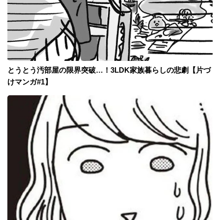
とうとう汚部屋の限界突破…！3LDK家族暮らしの悲劇【片づ
けマンガ#1】