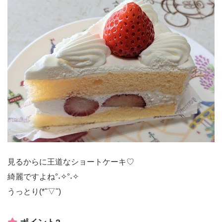
見るからに王道なショートケーキ♡
綺麗ですよね°˖✧°˖✧
うっとり(*''▽'')