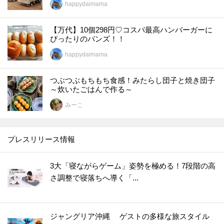
happydaimama
【万代】10個298円♡コスパ最高ハンバーガーに
ぴったりのバンズ！！
happydaimama
つぶつぶもちもち食感！みたらし団子と焼き団子
～炊いたごはんで作る～
みーこ
プレスリリース情報
3大「寝ながらゲーム」姿勢を極める！7段階の高
さ調整で寝落ちへ導く「...
ジャングリア沖縄 ゲストの多様な旅スタイル