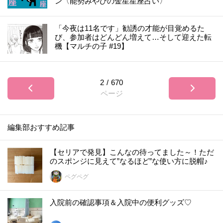
ン〈能勢みやびの金星星座占い〉
「今夜は11名です」勧誘の才能が目覚めるた
び、参加者はどんどん増えて…そして迎えた転
機【マルチの子 #19】
2
/
670
ページ
編集部おすすめ記事
【セリアで発見】こんなの待ってました～！ただ
のスポンジに見えて”なるほど”な使い方に脱帽♪
ペグペグ
入院前の確認事項＆入院中の便利グッズ♡