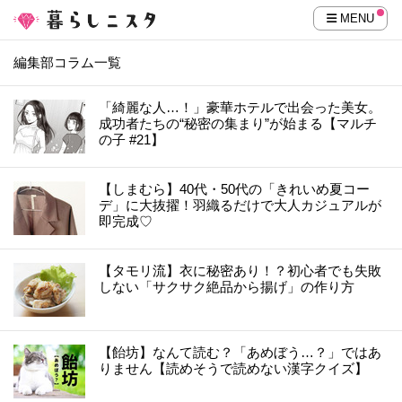
MENU
編集部コラム一覧
「綺麗な人…！」豪華ホテルで出会った美女。
成功者たちの“秘密の集まり”が始まる【マルチ
の子 #21】
【しまむら】40代・50代の「きれいめ夏コー
デ」に大抜擢！羽織るだけで大人カジュアルが
即完成♡
【タモリ流】衣に秘密あり！？初心者でも失敗
しない「サクサク絶品から揚げ」の作り方
【飴坊】なんて読む？「あめぼう…？」ではあ
りません【読めそうで読めない漢字クイズ】