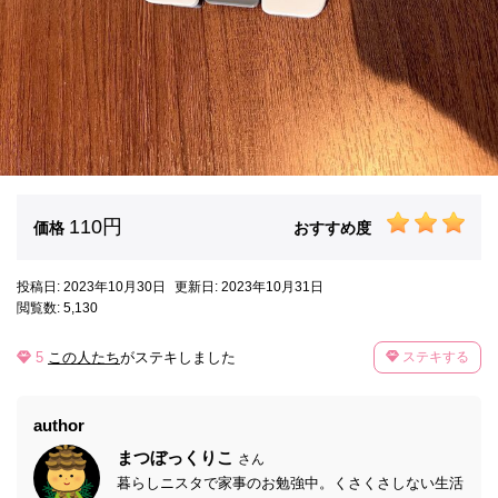
110円
価格
おすすめ度
投稿日: 2023年10月30日
更新日: 2023年10月31日
閲覧数: 5,130
5
この人たち
がステキしました
ステキする
author
まつぼっくりこ
さん
暮らしニスタで家事のお勉強中。くさくさしない生活