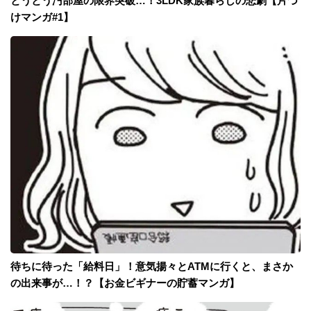
とうとう汚部屋の限界突破…！3LDK家族暮らしの悲劇【片づ
けマンガ#1】
待ちに待った「給料日」！意気揚々とATMに行くと、まさか
の出来事が…！？【お金ビギナーの貯蓄マンガ】