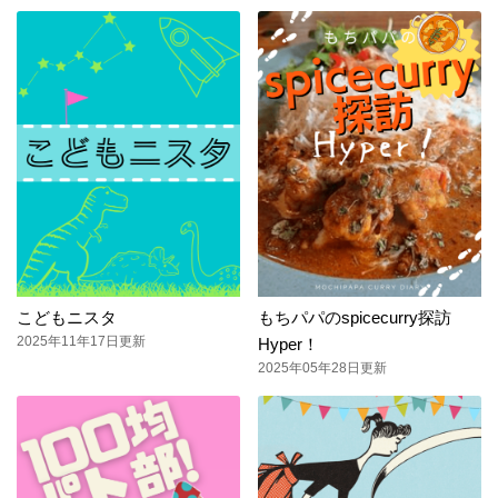
こどもニスタ
もちパパのspicecurry探訪
2025年11年17日更新
Hyper！
2025年05年28日更新