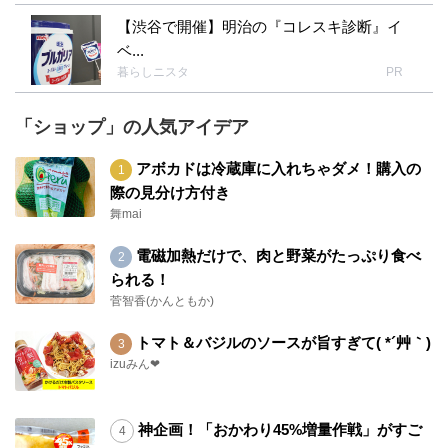
【渋谷で開催】明治の『コレスキ診断』イ
ベ...
暮らしニスタ
PR
「ショップ」の人気アイデア
アボカドは冷蔵庫に入れちゃダメ！購入の
際の見分け方付き
舞mai
電磁加熱だけで、肉と野菜がたっぷり食べ
られる！
菅智香(かんともか)
トマト＆バジルのソースが旨すぎて( *´艸｀)
izuみん❤
神企画！「おかわり45%増量作戦」がすご