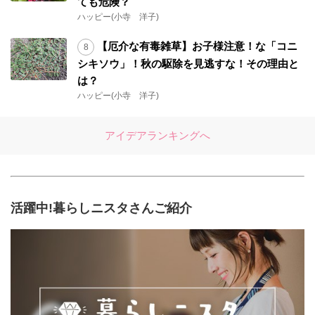
ても危険？
ハッピー(小寺 洋子)
【厄介な有毒雑草】お子様注意！な「コニ
シキソウ」！秋の駆除を見逃すな！その理由と
は？
ハッピー(小寺 洋子)
アイデアランキングへ
活躍中!暮らしニスタさんご紹介