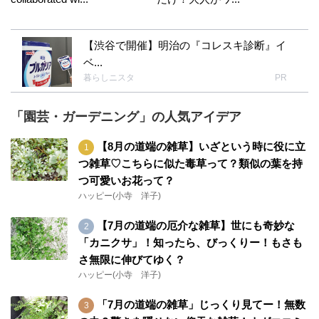
【渋谷で開催】明治の『コレスキ診断』イ
ベ...
暮らしニスタ
PR
「園芸・ガーデニング」の人気アイデア
【8月の道端の雑草】いざという時に役に立
つ雑草♡こちらに似た毒草って？類似の葉を持
つ可愛いお花って？
ハッピー(小寺 洋子)
【7月の道端の厄介な雑草】世にも奇妙な
「カニクサ」！知ったら、びっくりー！もさも
さ無限に伸びてゆく？
ハッピー(小寺 洋子)
「7月の道端の雑草」じっくり見てー！無数