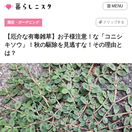
MENU
クリップする
園芸・ガーデニング
【厄介な有毒雑草】お子様注意！な「コニシ
キソウ」！秋の駆除を見逃すな！その理由と
は？