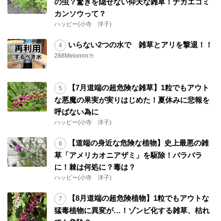
の虫？驚きを隠せない仰天な雑草！ナガエコミ
カンソウって？
ハッピー(小寺 洋子)
いらない2つの水で 雑草とアリを撃退！！
288Melonnn🍈
【7月道端の超危険な雑草】1粒でもアウト
な悪魔の果実が実りはじめた！夏休みに悲報を
呼ばない為に
ハッピー(小寺 洋子)
【道端の身近な危険な植物】史上最悪の雑
草「アメリカオニアザミ」を駆除！バラバラ
に！棘は何処に？毒は？
ハッピー(小寺 洋子)
【8月道端の超危険植物】1粒でもアウトな
猛毒植物に異変が…！ゾンビ化する雑草、枯れ